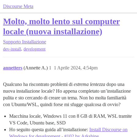
Discourse Meta
Molto, molto lento sul computer
locale (nuova installazione)
Supporto
Installazione
,
dev-install
development
annetters
(Annette A.)
1
1 Aprile 2024, 4:54pm
Qualcuno ha riscontrato problemi di
estrema lentezza
dopo una
nuova installazione locale? Ho appena completato un’installazione
pulita e sto cercando di creare un tema. Non ho molta familiarità
con Ubuntu/WSL, quindi forse mi sfugge qualcosa di ovvio?
Macchina locale, Windows 11 con 8 GB di RAM, WSL tramite
VS Code, Ubuntu base, SSD
Ho seguito questa guida all’installazione:
Install Discourse on
Windows for development - #102 by Arkshine