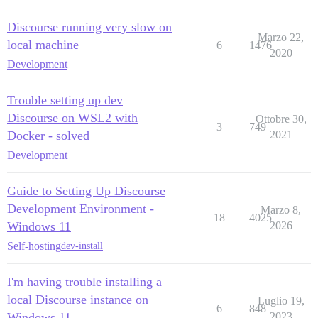
Discourse running very slow on
Marzo 22,
local machine
6
1476
2020
Development
Trouble setting up dev
Discourse on WSL2 with
Ottobre 30,
3
749
Docker - solved
2021
Development
Guide to Setting Up Discourse
Development Environment -
Marzo 8,
18
4025
Windows 11
2026
Self-hosting
dev-install
I'm having trouble installing a
local Discourse instance on
Luglio 19,
6
848
Windows 11
2023