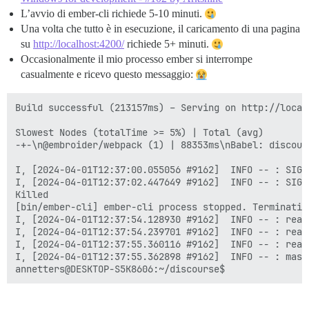
L’avvio di ember-cli richiede 5-10 minuti.
Una volta che tutto è in esecuzione, il caricamento di una pagina
su
http://localhost:4200/
richiede 5+ minuti.
Occasionalmente il mio processo ember si interrompe
casualmente e ricevo questo messaggio:
Build successful (213157ms) – Serving on http://localh
Slowest Nodes (totalTime >= 5%) | Total (avg)

-+-\n@embroider/webpack (1) | 88353ms\nBabel: discour
I, [2024-04-01T12:37:00.055056 #9162]  INFO -- : SIGW
I, [2024-04-01T12:37:02.447649 #9162]  INFO -- : SIGW
Killed

[bin/ember-cli] ember-cli process stopped. Terminating
I, [2024-04-01T12:37:54.128930 #9162]  INFO -- : reap
I, [2024-04-01T12:37:54.239701 #9162]  INFO -- : reap
I, [2024-04-01T12:37:55.360116 #9162]  INFO -- : reap
I, [2024-04-01T12:37:55.362898 #9162]  INFO -- : maste