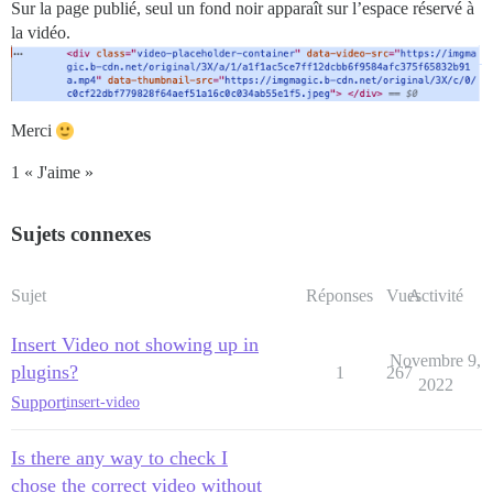
Sur la page publié, seul un fond noir apparaît sur l’espace réservé à
la vidéo.
Merci
1 « J'aime »
Sujets connexes
Sujet
Réponses
Vues
Activité
Insert Video not showing up in
Novembre 9,
plugins?
1
267
2022
Support
insert-video
Is there any way to check I
chose the correct video without