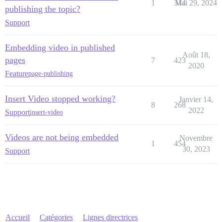
1
314
Mai 29, 2024
publishing the topic?
Support
Embedding video in published
Août 18,
pages
7
423
2020
Feature
page-publishing
Insert Video stopped working?
Janvier 14,
8
268
2022
Support
insert-video
Videos are not being embedded
Novembre
1
454
30, 2023
Support
Accueil
Catégories
Lignes directrices