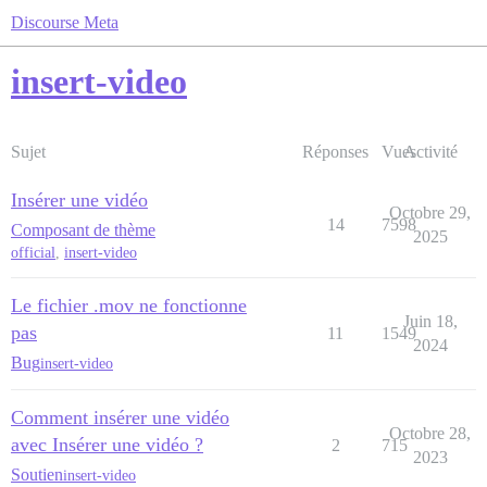
Discourse Meta
insert-video
Sujet
Réponses
Vues
Activité
Insérer une vidéo
Octobre 29,
14
7598
Composant de thème
2025
official
,
insert-video
Le fichier .mov ne fonctionne
Juin 18,
pas
11
1549
2024
Bug
insert-video
Comment insérer une vidéo
Octobre 28,
avec Insérer une vidéo ?
2
715
2023
Soutien
insert-video