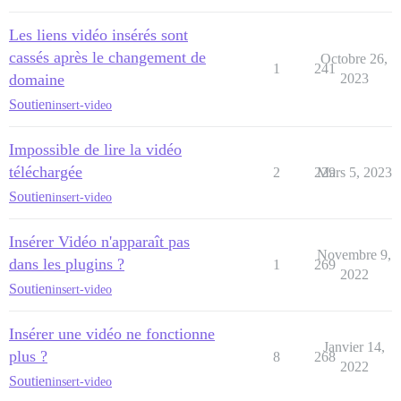
Les liens vidéo insérés sont
cassés après le changement de
Octobre 26,
1
241
domaine
2023
Soutien
insert-video
Impossible de lire la vidéo
téléchargée
2
229
Mars 5, 2023
Soutien
insert-video
Insérer Vidéo n'apparaît pas
Novembre 9,
dans les plugins ?
1
269
2022
Soutien
insert-video
Insérer une vidéo ne fonctionne
Janvier 14,
plus ?
8
268
2022
Soutien
insert-video