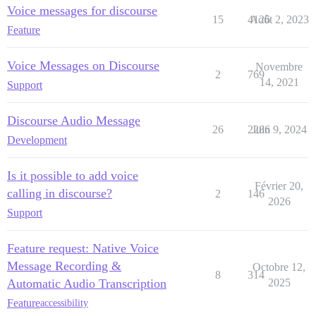
Voice messages for discourse
15
4126
Août 2, 2023
Feature
Voice Messages on Discourse
Novembre
2
769
14, 2021
Support
Discourse Audio Message
26
2286
Juin 9, 2024
Development
Is it possible to add voice
Février 20,
calling in discourse?
2
146
2026
Support
Feature request: Native Voice
Message Recording &
Octobre 12,
8
314
Automatic Audio Transcription
2025
Feature
accessibility