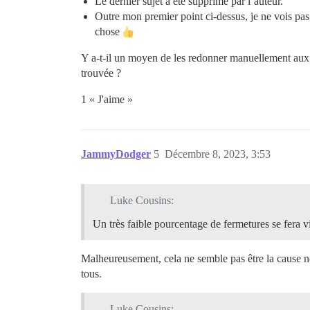
Le dernier sujet a été supprimé par l’auteur.
Outre mon premier point ci-dessus, je ne vois pa
chose
Y a-t-il un moyen de les redonner manuellement aux 
trouvée ?
1 « J'aime »
JammyDodger
5
Décembre 8, 2023, 3:53
Luke Cousins:
Un très faible pourcentage de fermetures se fera v
Malheureusement, cela ne semble pas être la cause non
tous.
Luke Cousins: