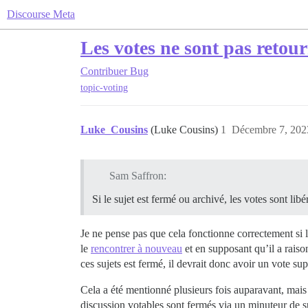
Discourse Meta
Les votes ne sont pas retour
Contribuer
Bug
topic-voting
Luke_Cousins
(Luke Cousins)
1
Décembre 7, 202
Sam Saffron:
Si le sujet est fermé ou archivé, les votes sont libé
Je ne pense pas que cela fonctionne correctement si l
le
rencontrer à nouveau
et en supposant qu’il a raison
ces sujets est fermé, il devrait donc avoir un vote su
Cela a été mentionné plusieurs fois auparavant, mais o
discussion votables sont fermés via un minuteur de s