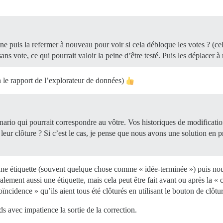
une puis la refermer à nouveau pour voir si cela débloque les votes ? (c
ans vote, ce qui pourrait valoir la peine d’être testé. Puis les déplacer 
n le rapport de l’explorateur de données)
nario qui pourrait correspondre au vôtre. Vos historiques de modificati
s leur clôture ? Si c’est le cas, je pense que nous avons une solution e
e étiquette (souvent quelque chose comme « idée-terminée ») puis nous
lement aussi une étiquette, mais cela peut être fait avant ou après la « 
ïncidence » qu’ils aient tous été clôturés en utilisant le bouton de clôtur
ds avec impatience la sortie de la correction.