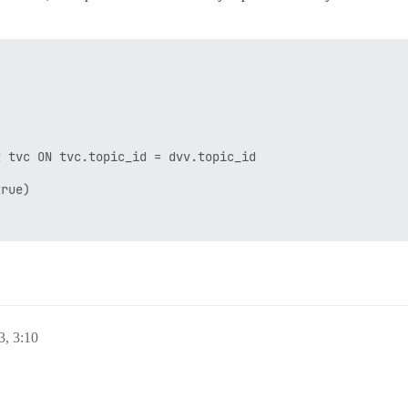
 tvc ON tvc.topic_id = dvv.topic_id

rue)

3, 3:10