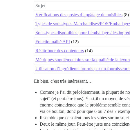
Sujet
Vérifications des postes d’appâtage de nuisibles
(8)
Types de sous-types Marchandises/POS/Emballages et
Sous-types disponibles pour l’emballage / les ingréd
Fonctionnalité API
(12)
Réattribuer des conteneurs
(14)
Métriques supplémentaires sur la qualité de la levure
Utilisation d’ingrédients fournis par un fournisseur 
Eh bien, c’est très intéressant…
Comme je l’ai dit précédemment, la plupart de nos
sujet” (et peut-être tous). Y a-t-il un moyen de v
énorme coïncidence que le problème semble concern
via ce bouton, donc pour que 6 ou 7 des 7 exempl
Il semble que ce soient tous les votes sur un suje
Deux le même jour. Peut-être juste une coïnciden