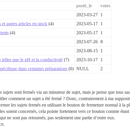
posté_le
votes
2023-03-27
1
 autres articles en stock
(4)
2023-05-17
1
ients
(4)
2023-05-17
1
2023-07-26
8
2023-08-15
1
 telles que le pH et la conductivité
(7)
2023-10-17
1
spécifique dans certaines préparations
(0)
NULL
2
 sujets sont fermés via un minuteur de sujet, mais je pense que tous sa
érifier comment un sujet a été fermé ? Donc, contrairement à ma supposit
er les sujets fermés en utilisant le bouton de fermeture normal à la pla
es soient concernés, cela pointe fortement vers ce bouton comme étant 
t qui ne sont pas retournés, pas seulement une partie d’entre eux.
ce.