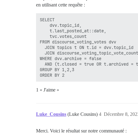
en utilisant cette requête :
SELECT 

    dvv.topic_id,

    t.last_posted_at::date,

    tvc.votes_count

FROM discourse_voting_votes dvv

  JOIN topics t ON t.id = dvv.topic_id

  JOIN discourse_voting_topic_vote_count
WHERE dvv.archive = false

  AND (t.closed = true OR t.archived = t
GROUP BY 1,2,3

1 « J'aime »
Luke_Cousins
(Luke Cousins)
4
Décembre 8, 202
Merci. Voici le résultat sur notre communauté :