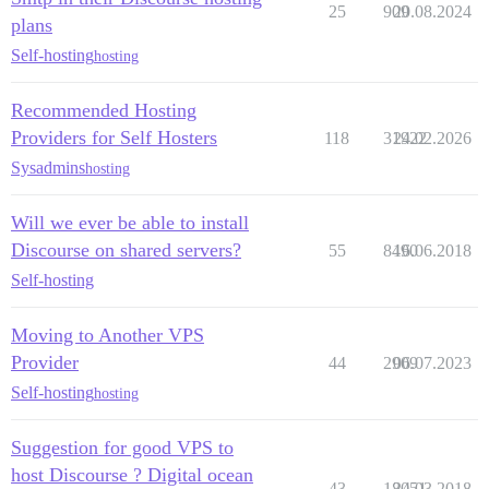
25
909
20.08.2024
plans
Self-hosting
hosting
Recommended Hosting
Providers for Self Hosters
118
31922
24.02.2026
Sysadmins
hosting
Will we ever be able to install
Discourse on shared servers?
55
8490
16.06.2018
Self-hosting
Moving to Another VPS
Provider
44
2909
06.07.2023
Self-hosting
hosting
Suggestion for good VPS to
host Discourse ? Digital ocean
43
18051
24.03.2018