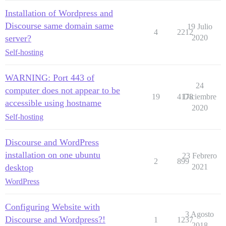
Installation of Wordpress and
Discourse same domain same
19 Julio
4
2212
server?
2020
Self-hosting
WARNING: Port 443 of
24
computer does not appear to be
19
4178
Diciembre
accessible using hostname
2020
Self-hosting
Discourse and WordPress
installation on one ubuntu
23 Febrero
2
899
desktop
2021
WordPress
Configuring Website with
3 Agosto
Discourse and Wordpress?!
1
1237
2018