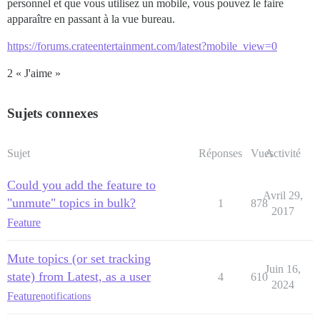
personnel et que vous utilisez un mobile, vous pouvez le faire
apparaître en passant à la vue bureau.
https://forums.crateentertainment.com/latest?mobile_view=0
2 « J'aime »
Sujets connexes
Sujet
Réponses
Vues
Activité
Could you add the feature to
Avril 29,
"unmute" topics in bulk?
1
878
2017
Feature
Mute topics (or set tracking
Juin 16,
state) from Latest, as a user
4
610
2024
Feature
notifications