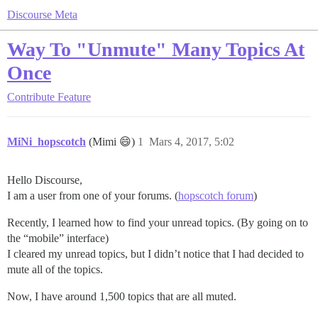
Discourse Meta
Way To "Unmute" Many Topics At
Once
Contribute
Feature
MiNi_hopscotch
(Mimi 😄)
1
Mars 4, 2017, 5:02
Hello Discourse,
I am a user from one of your forums. (
hopscotch forum
)
Recently, I learned how to find your unread topics. (By going on to
the “mobile” interface)
I cleared my unread topics, but I didn’t notice that I had decided to
mute all of the topics.
Now, I have around 1,500 topics that are all muted.