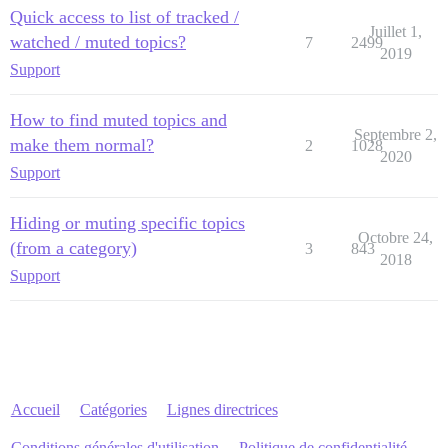
Quick access to list of tracked /
Juillet 1,
watched / muted topics?
7
2499
2019
Support
How to find muted topics and
Septembre 2,
make them normal?
2
1028
2020
Support
Hiding or muting specific topics
Octobre 24,
(from a category)
3
843
2018
Support
Accueil
Catégories
Lignes directrices
Conditions générales d'utilisation
Politique de confidentialité