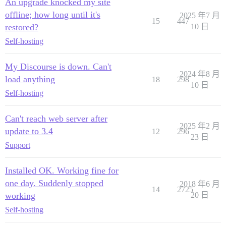
An upgrade knocked my site
offline; how long until it's
2025 年7 月
15
447
restored?
10 日
Self-hosting
My Discourse is down. Can't
2024 年8 月
load anything
18
298
10 日
Self-hosting
Can't reach web server after
2025 年2 月
update to 3.4
12
296
23 日
Support
Installed OK. Working fine for
one day. Suddenly stopped
2018 年6 月
14
2725
working
20 日
Self-hosting