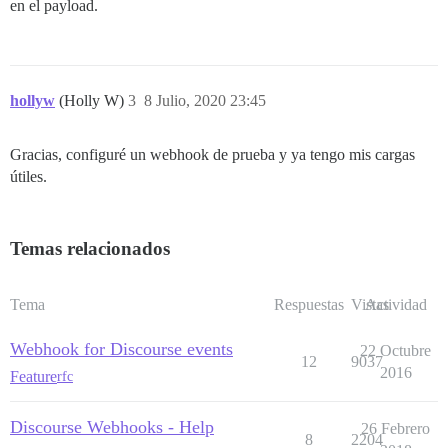
en el payload.
hollyw
(Holly W)
3
8 Julio, 2020 23:45
Gracias, configuré un webhook de prueba y ya tengo mis cargas
útiles.
Temas relacionados
Tema
Respuestas
Vistas
Actividad
Webhook for Discourse events
22 Octubre
12
9037
2016
Feature
rfc
Discourse Webhooks - Help
26 Febrero
8
2204