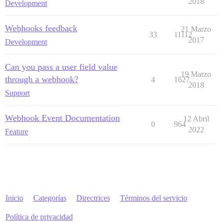
2018
Development
Webhooks feedback
21 Marzo
33
11112
2017
Development
Can you pass a user field value
19 Marzo
through a webhook?
4
1627
2018
Support
Webhook Event Documentation
12 Abril
0
964
2022
Feature
Inicio
Categorías
Directrices
Términos del servicio
Política de privacidad