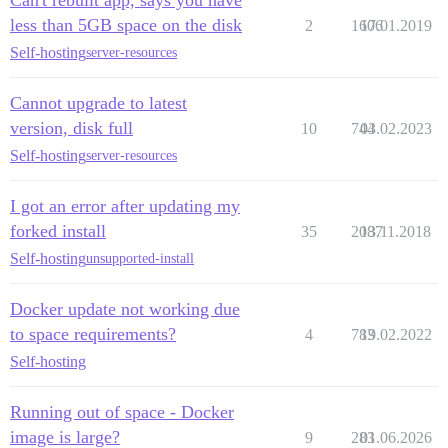
less than 5GB space on the disk
2
1606
17.01.2019
Self-hosting
server-resources
Cannot upgrade to latest
version, disk full
10
744
03.02.2023
Self-hosting
server-resources
I got an error after updating my
forked install
35
2087
13.11.2018
Self-hosting
unsupported-install
Docker update not working due
to space requirements?
4
783
19.02.2022
Self-hosting
Running out of space - Docker
image is large?
9
283
01.06.2026