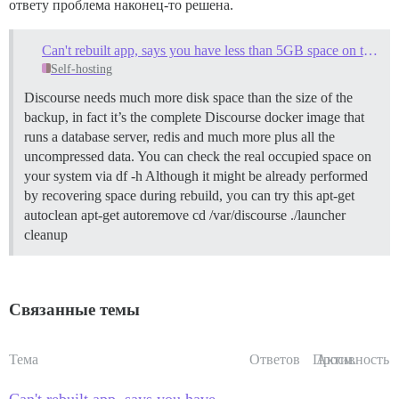
ответу проблема наконец-то решена.
Can't rebuilt app, says you have less than 5GB space on the disk
Self-hosting
Discourse needs much more disk space than the size of the
backup, in fact it’s the complete Discourse docker image that
runs a database server, redis and much more plus all the
uncompressed data. You can check the real occupied space on
your system via df -h Although it might be already performed
by recovering space during rebuild, you can try this apt-get
autoclean apt-get autoremove cd /var/discourse ./launcher
cleanup
Связанные темы
Тема
Ответов
Просм.
Активность
Can't rebuilt app, says you have