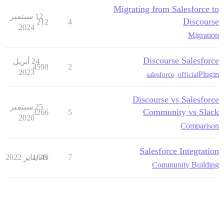
Migrating from Salesforce to
12 سبتمبر
Discourse
212
4
2024
Migration
Discourse Salesforce
24 أبريل
4598
2
2023
Plugin
salesforce
,
official
Discourse vs Salesforce
25 سبتمبر
Community vs Slack
3266
5
2020
Comparison
Salesforce Integration
7
26 يناير 2022
1649
Community Building