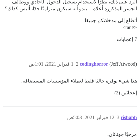
الرد على ذلك، نظرًا لاستخدام تسجيل الدخول الأحادي ووظائف
الجسر المذكورة أعلاه… يبدو أنه سيكون متزامنًا جدًا، أليس كذلك؟
أتطلع إلى مدخلاتكم جميعًا!
<\rant>
7 إعجابات
(Jeff Atwood)
codinghorror
2
1 فبراير 2021، 1:01ص
هذا شيء نوفره حاليًا فقط لعملاء المؤسسات المستضافة.
إعجابَين (2)
rishabh
3
12 فبراير 2021، 5:03ص
مرحبًا جوناثان،