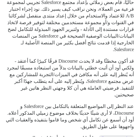
حاليًا، قام بعض زملائي بإعداد مجتمع Salesforce تجريبي لمجموعة
فرعية من العملاء، ونحن نراقب كيف يسير ذلك. نود إجراء اختبار
A/B للاعتماد والاستخدام من خلال إعداد منتدى منفصل لشركائنا
في القنوات و/أو مجموعة مستخدمين مختلفة لتوفير فرصة لاتخاذ
قرارات مستندة إلى الأدلة - ولتبرير الجهود المبذولة للتكامل لضخ
البيانات/البيانات الوصفية الصحيحة في Salesforce من المنصات
الخارجية إذا قدمت نتائج أفضل بكثير من المنصة الأصلية لـ
Salesforce.
قد أكون مخطئًا وقد لا يحدث Discourse فرقًا كبيرًا كما أعتقد -
ولكني أود أن أثبت خطئي بالبيانات بدلاً من استبعاده مسبقًا لمجرد
أنه يُنظر إليه على أنه مكافئ في الميزات/التجربة للمشاركين مع
عرض مجتمع Salesforce، ويُنظر إليه على أنه يتطلب جهدًا أكبر
للتنفيذ. فرضيتي العاملة هي أن كلا وجهتي النظر هاتين غير
صحيحتين.
عند النظر إلى المواضيع المتعلقة بالتكامل بين Salesforce و
Discourse، لا أرى شيئًا حديثًا بخلاف موضوع زميلي المذكور أعلاه.
أود أن أسمع عن تكامل أي شخص وما قاموا بتنفيذه والعقبات التي
واجهوها على طول الطريق.