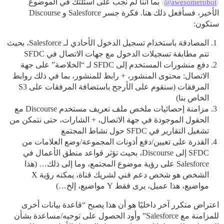
بما أننا لم نجب على أسئلتك في الموضوع
@awesomerobot
الأخير، فسأفعل ذلك هنا. فكرة جسر Salesforce و Discourse
ستكون:
المصادقة باستخدام تسجيل الدخول الأحادي لـ Salesforce، بحيث
تتم مطابقة تسجيلات الدخول مع جهات الاتصال في SFDC
دفع منشورات المستخدم إلى SFDC لـ “الخلاصة” على جهة
الاتصال: محتوى المنشور، + رابط للمنشور، بما في ذلك روابط
المرفقات (سنقوم على الأرجح باستضافة المرفقات على S3
الخاص بنا)
مزامنة إحصائيات ملخص ملف تعريف مستخدم Discourse مع
الحقول الموجودة في جهة الاتصال، + الشارات، حتى نتمكن من
تشغيل التقارير في SFDC حول نشاط المجتمع
القدرة على تعيين/دفع أذونات المجموعة/وضع العلامات من
SFDC إلى Discourse، بحيث تؤثر قواعد منطق الأعمال في
Salesforce على رؤية موضوع المجتمع، وما إلى ذلك… (هذا
الشخص هو شخص دعم فني لشريك قناة، يمكنه رؤية X
مواضيع، هذا عميل، يرى فقط Y مواضيع، إلخ…)
اعتراض متكرر آخر داخليًا هو أن هذا يصبح “قاعدة بيانات أخرى
للمزامنة مع Salesforce” وأود الحصول على توجيه/مساعدة بشأن