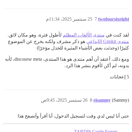
twofoursixeight
7
25 سبتمبر 2025، 11:34م
لقد كنت في
منتدى الألعاب المظلم
لأطول فترة، وهو مكان لائق.
منتدى Gimkit الإبداعي
هو ذكر مشرف ولكنه يخرج عن الموضوع
كثيرًا (وحدثت بعض الأشياء المثيرة للجدل مؤخرًا)
ومع ذلك، أعتقد أن أهم منتدى هو هذا المنتدى، discourse meta، لأنه
بدونه، لم أكن لأقوم بنشر هذا الرد.
5 إعجابات
(Sammy)
eisammy
8
26 سبتمبر 2025، 9:45ص
حتى أنا ليس لدي وقت لتسجيل الدخول، أنا أقرأ وأتصفح هذا
TARDIS Guide Forum