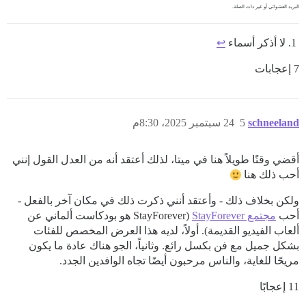
البريد العشوائي أو غير ذات الصلة.
لا أذكر أسماء
↩︎
7 إعجابات
schneeland
5
24 سبتمبر 2025، 8:30م
أقضي وقتًا طويلاً هنا في ميتا، لذلك أعتقد أنه من العدل القول إنني
أحب ذلك هنا
ولكن بخلاف ذلك - وأعتقد أنني ذكرت ذلك في مكان آخر بالفعل -
أحب
مجتمع StayForever
(StayForever هو بودكاست ألماني عن
ألعاب الفيديو القديمة). أولاً، لديه هذا العرض المخصص للفئات
بشكل جميل مع فن بكسل رائع. وثانياً، الجو هناك عادة ما يكون
مريحًا للغاية، والناس مرحبون أيضًا تجاه الوافدين الجدد.
11 إعجابًا