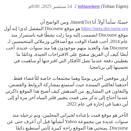
(Tobias Eigen)
tobiaseigen
2
24 سبتمبر 2025، 8:00م
حسنًا، سأبدأ أولاً. أنا (To)biased، ومن الواضح أن
https://meta.discourse.org
هو موقع Discourse المفضل لدي! إنه أول
موقع Discourse انضممت إليه وما زلت نشطًا فيه باستمرار منذ
عام 2014. أحب قضاء الوقت مع أصدقائي وزملائي المتحمسين لـ
Discourse هنا، والعديد منهم موجودون هنا منذ سنوات عديدة. أحب
أيضًا كيف أن الفريق منفتح على الاقتراحات الجيدة، ودائمًا ما
يعطيني دفعة عندما تصل الأفكار التي اقترحتها أو ساهمت في
تحسينها إلى برنامجنا.
أزور موقعين آخرين يوميًا وهما مجتمعات خاصة للأعضاء فقط.
أحدهما لعائلتي الممتدة حيث أستمتع بمشاركة الروابط والقصص،
والتعاون في المشاريع. من المدهش كيف أصبح هذا الموقع ذاكرتي
عندما أحتاج إلى تذكر متى قمت بتغيير فلتر المياه آخر مرة أو إلى
أين ذهبنا في إجازة في عام 2022.
الآخر هو موقع قمت بإعداده لجيراني المحليين، وتم ترحيله منذ
سنوات عديدة من مجموعة Yahoo أنشأتها قبل أن أعرف حتى عن
Discourse. يمنحني هذا الموقع راحة كبيرة لأنني أستطيع دائمًا