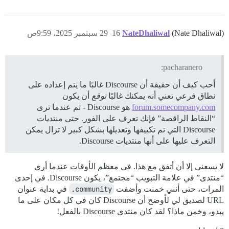
(Nate Dhaliwal)
NateDhaliwal
16
29 سبتمبر 2025، 9:59ص
pacharanero:
أحب كيف أن حقيقة أن Discourse غالبًا ما يتم إعداده على
نطاق فرعي تعني أنه يمكنك غالبًا
توقع
أن يكون
forum.somecompany.com
هو Discourse - ثم عندما ترى
“النقاط الراقصة” فإنك تعرف على الفور. حتى منتديات
Discourse التي تم تكييفها وتعديلها بشكل كبير لا تزال يمكن
التعرف عليها على أنها منتديات Discourse.
لا يسعني إلا أن أتفق مع هذا. في معظم الأوقات عندما أرى
“منتدى” في علامة التبويب “مجتمع”، يكون Discourse. في إحدى
المرات، حتى أنني خمنت وأضفت
community.
في بداية عنوان
URL لصديق لي لأوضح أن Discourse كان في كل مكان على ما
يبدو، وخمن ماذا؟ لقد كان منتدى Discourse بالفعل!