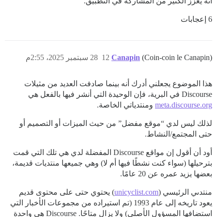
أنه يعزز الكثير من المشاركة في التطبيق.
6 إعجابات
(Coin-coin le Canapin)
Canapin
12
28 سبتمبر 2025، 2:55م
هذا الموضوع يجعلني أدرك أنه بينما صادفت العديد من مثيلات
Discourse في البرية، فإن الوحيدة التي أنشر فيها بالفعل هي
meta.discourse.org
ومنتدياتي الخاصة.
لذلك ليس لدي “موقع مفضل” من حيث الميزات أو التصميم أو
حتى المجتمع/النشاط.
أود أن أقول إن مواقع Discourse المفضلة لدي هي تلك التي قمت
بترحيلها (سواء كنت نشطًا فيها أم لا) وهي جميعها منتديات قديمة،
بعضها يزيد عمره عن 20 عامًا.
منتدىي الرئيسي (
unicyclist.com
) يحتوي حتى على محتوى قديم
يعود تاريخه إلى عام 1993 (تم استيراده من مجموعات الأخبار التي
استضافها المسؤول الأصلي) ولا يزال متاحًا. Discourse هي واحدة