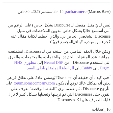
(Marcus Baw)
pacharanero
15
29 سبتمبر 2025، 9:36ص
ليس لديّ مثيل مفضل لـ Discourse بشكل خاص (على الرغم من
أنني أستمتع حاليًا بشكل خاص بتدوين الملاحظات في مثيل
Discourse الشخصي الخاص بي، والذي أخطط لكتابة مقال عنه
كجزء من مبادرة
#بناء_المجتمع
قريبًا)
ولكن خلال العقد الماضي من استخدامي لـ Discourse، استمتعت
بمراقبة عدد المنتجات الجديدة، والخدمات، والمجتمعات، والفرق
التي تستخدم Discourse - من
Neural DSP
إلى
مطوري NHS
Digital
إلى
Caddy
إلى
الرابطة الدولية لرباطي العقد
…
أحب كيف أن حقيقة أن Discourse يُؤسس عادةً على نطاق فرعي
يعني أنه يمكنك غالبًا
توقع
أن يكون
forum.somecompany.com
على
الأرجح Discourse - ثم عندما ترى “النقاط الرقصة” تعرف على
الفور. حتى Discourses التي تم تزيينها وتعديلها بشكل كبير لا تزال
قابلة للتعرف عليها كـ Discourses.
10 إعجابات