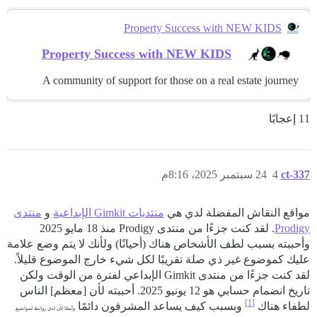
Property Success with NEW KIDS
Property Success with NEW KIDS
A community of support for those on a real estate journey
11 إعجابًا
ct-337
4
24 سبتمبر 2025، 8:16م
مواقع النقاش المفضلة لدي هي
منتديات Gimkit الإبداعية
و
منتدى
Prodigy
. لقد كنت جزءًا من منتدى Prodigy منذ 18 مايو 2025
وأحببته بسبب لطف الأشخاص هناك (أحيانًا) ولأنك لا يتم وضع علامة
عليك كموضوع غير ذي صلة تقريبًا لكل شيء خارج الموضوع قليلاً.
لقد كنت جزءًا من منتدى Gimkit الإبداعي لفترة من الوقت ولكن
تاريخ انضمام حسابي هو 12 يونيو 2025. أحببته لأن [معظم] الناس
[1]
لطفاء هناك
وبسبب كيف يساعد المشرفون دائمًا
وأيضًا لأن لدي روابط لمواضيع