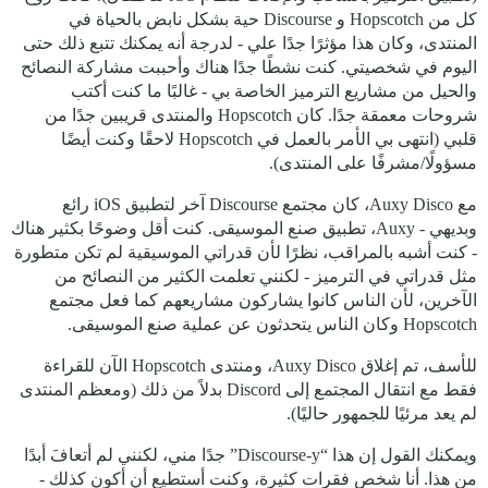
كل من Hopscotch و Discourse حية بشكل نابض بالحياة في
المنتدى، وكان هذا مؤثرًا جدًا علي - لدرجة أنه يمكنك تتبع ذلك حتى
اليوم في شخصيتي. كنت نشطًا جدًا هناك وأحببت مشاركة النصائح
والحيل من مشاريع الترميز الخاصة بي - غالبًا ما كنت أكتب
شروحات معمقة جدًا. كان Hopscotch والمنتدى قريبين جدًا من
قلبي (انتهى بي الأمر بالعمل في Hopscotch لاحقًا وكنت أيضًا
مسؤولًا/مشرفًا على المنتدى).
مع Auxy Disco، كان مجتمع Discourse آخر لتطبيق iOS رائع
وبديهي - Auxy، تطبيق صنع الموسيقى. كنت أقل وضوحًا بكثير هناك
- كنت أشبه بالمراقب، نظرًا لأن قدراتي الموسيقية لم تكن متطورة
مثل قدراتي في الترميز - لكنني تعلمت الكثير من النصائح من
الآخرين، لأن الناس كانوا يشاركون مشاريعهم كما فعل مجتمع
Hopscotch وكان الناس يتحدثون عن عملية صنع الموسيقى.
للأسف، تم إغلاق Auxy Disco، ومنتدى Hopscotch الآن للقراءة
فقط مع انتقال المجتمع إلى Discord بدلاً من ذلك (ومعظم المنتدى
لم يعد مرئيًا للجمهور حاليًا).
ويمكنك القول إن هذا “Discourse-y” جدًا مني، لكنني لم أتعافَ أبدًا
من هذا. أنا شخص فقرات كثيرة، وكنت أستطيع أن أكون كذلك -