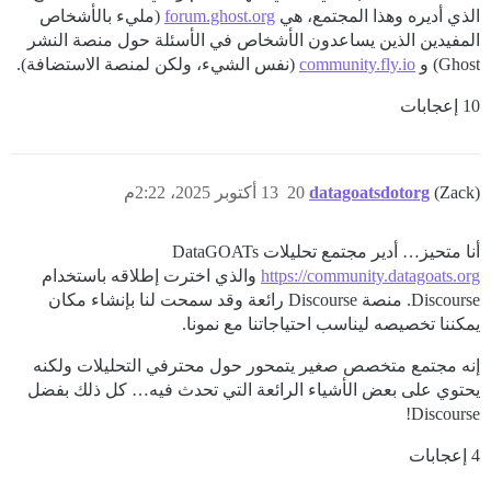
الذي أديره وهذا المجتمع، هي
forum.ghost.org
(مليء بالأشخاص
المفيدين الذين يساعدون الأشخاص في الأسئلة حول منصة النشر
Ghost) و
community.fly.io
(نفس الشيء، ولكن لمنصة الاستضافة).
10 إعجابات
(Zack)
datagoatsdotorg
20
13 أكتوبر 2025، 2:22م
أنا متحيز… أدير مجتمع تحليلات DataGOATs
https://community.datagoats.org
والذي اخترت إطلاقه باستخدام
Discourse. منصة Discourse رائعة وقد سمحت لنا بإنشاء مكان
يمكننا تخصيصه ليناسب احتياجاتنا مع نمونا.
إنه مجتمع متخصص صغير يتمحور حول محترفي التحليلات ولكنه
يحتوي على بعض الأشياء الرائعة التي تحدث فيه… كل ذلك بفضل
Discourse!
4 إعجابات