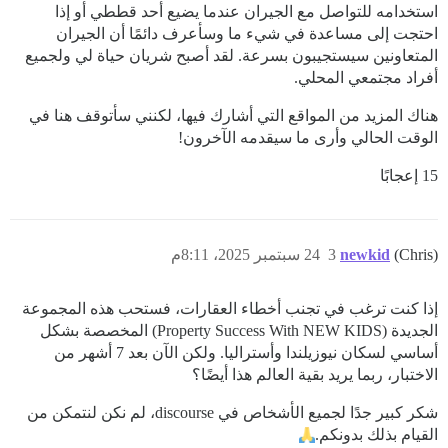
استخدامه للتواصل مع الجيران عندما يضيع أحد قططي أو إذا
احتجت إلى مساعدة في شيء ما وسأعرف دائمًا أن الجيران
المتعاونين سيستجيبون بسرعة. لقد أصبح شريان حياة لي ولجميع
أفراد مجتمعي المحلي.
هناك المزيد من المواقع التي أشارك فيها، لكنني سأتوقف هنا في
الوقت الحالي وأرى ما سيقدمه الآخرون!
15 إعجابًا
(Chris)
newkid
3
24 سبتمبر 2025، 8:11م
إذا كنت ترغب في تجنب أخطاء العقارات، فستحب هذه المجموعة
الجديدة (Property Success With NEW KIDS) المخصصة بشكل
أساسي لسكان نيوزيلندا وأستراليا. ولكن الآن بعد 7 أشهر من
الاختبار، ربما يريد بقية العالم هذا أيضًا؟
شكر كبير جدًا لجميع الأشخاص في discourse، لم نكن لنتمكن من
القيام بذلك بدونكم.