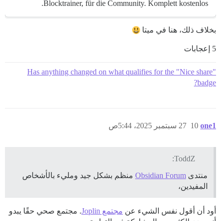
Blocktrainer, für die Community. Komplett kostenlos.
بخلاف ذلك، هنا في ميتا
5 إعجابات
Has anything changed on what qualifies for the "Nice share"
badge?
one1
10
27 سبتمبر 2025، 5:44ص
ToddZ:
منتدى
Obsidian Forum
منظم بشكل جيد ومليء بالأشخاص
المفيدين،
أود أن أقول نفس الشيء عن
مجتمع Joplin
. مجتمع صحي حقًا يبدو