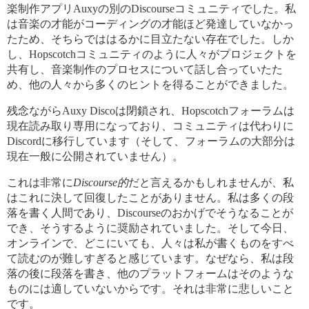
楽制作アプリAuxyの別のDiscourseコミュニティでした。私
は音楽の才能がコーディングの才能ほど発達していなかっ
たため、そちらでははるかに目立たない存在でした。しか
し、Hopscotchコミュニティのように人々がプロジェクトを
共有し、音楽制作のプロセスについて話し合っていたた
め、他の人々から多くのヒントを得ることができました。
残念ながらAuxy Discoは閉鎖され、Hopscotchフォーラムは
現在読み取り専用になっており、コミュニティは代わりに
Discordに移行しています（そして、フォーラムの大部分は
現在一般に公開されていません）。
これは非常に
Discourse的
だと言えるかもしれませんが、私
はこれに決して回復したことがありません。私は多くの段
落を書く人間であり、Discourseのおかげでそうなることが
でき、そうするように奨励されていました。そして今日、
オンラインで、どこにいても、人々は私が書くものをすべ
て読むのが難しすぎると感じています。なぜなら、私は段
落の後に段落を書き、他のプラットフォームはそのような
ものには適していないからです。それは非常に悲しいこと
です。