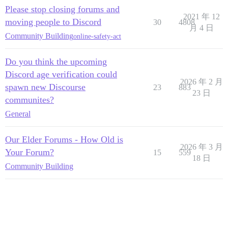
Please stop closing forums and
2021 年 12
moving people to Discord
30
4808
月 4 日
Community Building
online-safety-act
Do you think the upcoming
Discord age verification could
2026 年 2 月
spawn new Discourse
23
883
23 日
communites?
General
Our Elder Forums - How Old is
2026 年 3 月
Your Forum?
15
559
18 日
Community Building