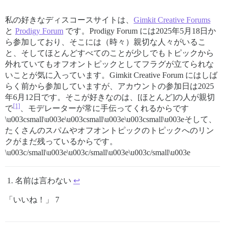
私の好きなディスコースサイトは、
Gimkit Creative Forums
と
Prodigy Forum
です。Prodigy Forum には2025年5月18日か
ら参加しており、そこには（時々）親切な人々がいるこ
と、そしてほとんどすべてのことが少しでもトピックから
外れていてもオフオントピックとしてフラグが立てられな
いことが気に入っています。Gimkit Creative Forum にはしば
らく前から参加していますが、アカウントの参加日は2025
年6月12日です。そこが好きなのは、[ほとんど]の人が親切
[1]
で
、モデレーターが常に手伝ってくれるからです
\u003csmall\u003e\u003csmall\u003e\u003csmall\u003eそして、
たくさんのスパムやオフオントピックのトピックへのリン
クがまだ残っているからです。
\u003c/small\u003e\u003c/small\u003e\u003c/small\u003e
名前は言わない
↩︎
「いいね！」 7