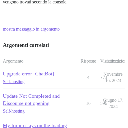
vengono trovati secondo la console.
mostra messaggio in argomento
Argomenti correlati
Argomento
Risposte
Visualizzazioni
Attività
Upgrade error [ChatBot]
Novembre
4
773
16, 2023
Self-hosting
Update Not Completed and
Giugno 17,
Discourse not opening
16
596
2024
Self-hosting
My forum stays on the loading