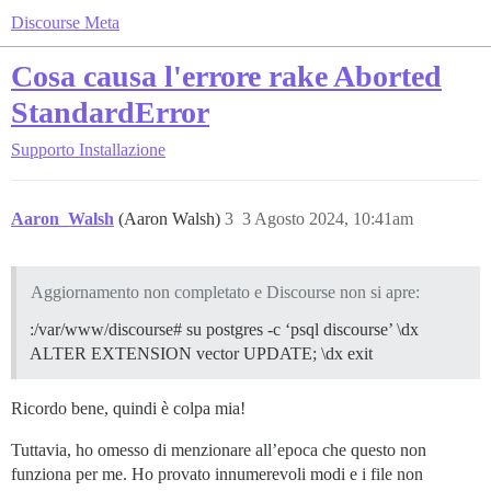
Discourse Meta
Cosa causa l'errore rake Aborted
StandardError
Supporto
Installazione
Aaron_Walsh
(Aaron Walsh)
3
3 Agosto 2024, 10:41am
Aggiornamento non completato e Discourse non si apre:
:/var/www/discourse# su postgres -c ‘psql discourse’ \dx
ALTER EXTENSION vector UPDATE; \dx exit
Ricordo bene, quindi è colpa mia!
Tuttavia, ho omesso di menzionare all’epoca che questo non
funziona per me. Ho provato innumerevoli modi e i file non