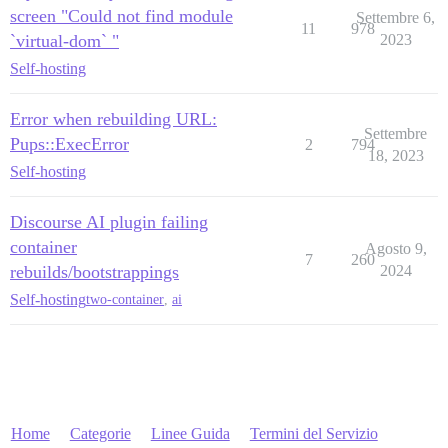
screen "Could not find module
Settembre 6,
11
978
`virtual-dom` "
2023
Self-hosting
Error when rebuilding URL:
Settembre
Pups::ExecError
2
794
18, 2023
Self-hosting
Discourse AI plugin failing
container
Agosto 9,
7
260
rebuilds/bootstrappings
2024
Self-hosting
two-container
,
ai
Home
Categorie
Linee Guida
Termini del Servizio