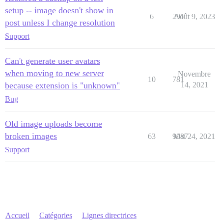
setup -- image doesn't show in
6
291
Août 9, 2023
post unless I change resolution
Support
Can't generate user avatars
when moving to new server
Novembre
10
781
because extension is "unknown"
14, 2021
Bug
Old image uploads become
broken images
63
9087
Mai 24, 2021
Support
Accueil
Catégories
Lignes directrices