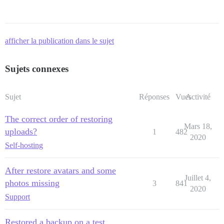
afficher la publication dans le sujet
Sujets connexes
Sujet
Réponses
Vues
Activité
The correct order of restoring
Mars 18,
uploads?
1
482
2020
Self-hosting
After restore avatars and some
Juillet 4,
photos missing
3
841
2020
Support
Restored a backup on a test