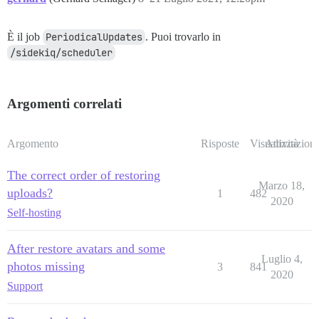
È il job
PeriodicalUpdates
. Puoi trovarlo in
/sidekiq/scheduler
Argomenti correlati
Argomento
Risposte
Visualizzazioni
Attività
The correct order of restoring
Marzo 18,
uploads?
1
482
2020
Self-hosting
After restore avatars and some
Luglio 4,
photos missing
3
841
2020
Support