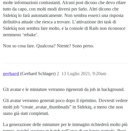
molte informazioni contrastanti. Alcuni post dicono che devo rifare
tutto da capo, con molti modi diversi per farlo. Altri dicono che
Sidekiq lo farà automaticamente. Non sembra esserci una risposta
definitiva attuale che riesca a trovare. L’attivazione dei task di
Sidekiq non sembra fare molto, e la console di Rails non riconosce
nemmeno ‘rebake’.
Non so cosa fare. Qualcosa? Niente? Sono perso.
gerhard
(Gerhard Schlager)
2
13 Luglio 2021, 9:20am
Gli avatar e le miniature verranno rigenerati da job in background.
Gli avatar verranno generati poco dopo il ripristino. Dovresti vedere
molti job “create_avatar_thumbnails” in Sidekiq, a meno che non
siano già stati completati.
La generazione delle miniature per le immagini richiederà molto più
tempo, poiché avviene in batch nell’arco di un lungo periodo. Puoi