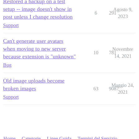
Restored a backup on a test
setup -- image doesn't show in
Agosto 9,
6
291
post unless I change resolution
2023
Support
Can't generate user avatars
when moving to new server
Novembre
10
781
because extension is "unknown"
14, 2021
Bug
Old image uploads become
Maggio 24,
broken images
63
9087
2021
Support
Home
Categorie
Linee Guida
Termini del Servizio