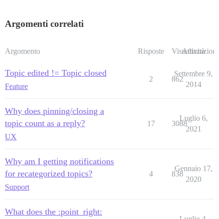
Argomenti correlati
Argomento
Risposte
Visualizzazioni
Attività
Topic edited != Topic closed
Settembre 9,
2
862
2014
Feature
Why does pinning/closing a
Luglio 6,
topic count as a reply?
17
3088
2021
UX
Why am I getting notifications
Gennaio 17,
for recategorized topics?
4
838
2020
Support
What does the :point_right:
Luglio 4,