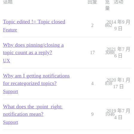
话题
回复
览
活动
量
Topic edited != Topic closed
2014 年9 月
2
862
9 日
Feature
Why does pinning/closing a
2021 年7 月
topic count as a reply?
17
3088
6 日
UX
Why am I getting notifications
2020 年1 月
for recategorized topics?
4
838
17 日
Support
What does the :point_right:
2019 年7 月
notification mean?
9
1046
4 日
Support