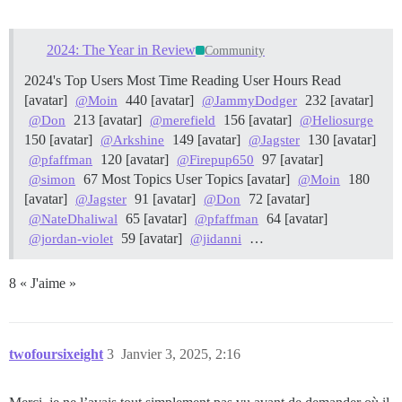
2024: The Year in Review
Community
2024's Top Users
Most Time Reading User Hours Read
[avatar]
440 [avatar]
232 [avatar]
@Moin
@JammyDodger
213 [avatar]
156 [avatar]
@Don
@merefield
@Heliosurge
150 [avatar]
149 [avatar]
130 [avatar]
@Arkshine
@Jagster
120 [avatar]
97 [avatar]
@pfaffman
@Firepup650
67
Most Topics User Topics [avatar]
180
@simon
@Moin
[avatar]
91 [avatar]
72 [avatar]
@Jagster
@Don
65 [avatar]
64 [avatar]
@NateDhaliwal
@pfaffman
59 [avatar]
…
@jordan-violet
@jidanni
8 « J'aime »
twofoursixeight
3
Janvier 3, 2025, 2:16