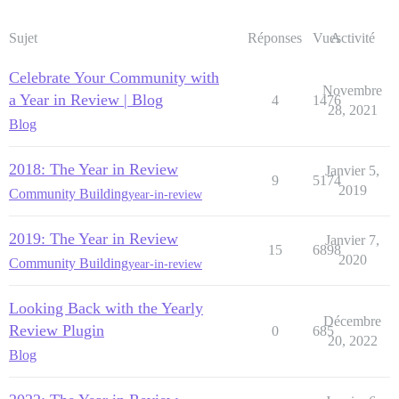
Sujet
Réponses
Vues
Activité
Celebrate Your Community with
Novembre
a Year in Review | Blog
4
1476
28, 2021
Blog
2018: The Year in Review
Janvier 5,
9
5174
2019
Community Building
year-in-review
2019: The Year in Review
Janvier 7,
15
6898
2020
Community Building
year-in-review
Looking Back with the Yearly
Décembre
Review Plugin
0
685
20, 2022
Blog