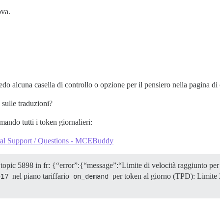
ova.
do alcuna casella di controllo o opzione per il pensiero nella pagina 
sulle traduzioni?
ando tutti i token giornalieri:
al Support / Questions - MCEBuddy
l topic 5898 in fr: {“error”:{“message”:“Limite di velocità raggiunto pe
e17
nel piano tariffario
on_demand
per token al giorno (TPD): Limite 