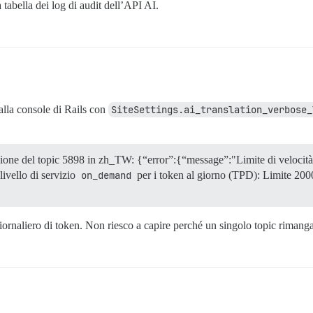
la tabella dei log di audit dell’API AI.
alla console di Rails con
SiteSettings.ai_translation_verbose_
zione del topic 5898 in zh_TW: {“error”:{“message”:"Limite di velocità
livello di servizio
on_demand
per i token al giorno (TPD): Limite 2000
giornaliero di token. Non riesco a capire perché un singolo topic rimang