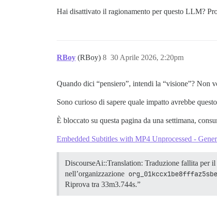
Hai disattivato il ragionamento per questo LLM? Pr
RBoy
(RBoy)
8
30 Aprile 2026, 2:20pm
Quando dici “pensiero”, intendi la “visione”? Non ve
Sono curioso di sapere quale impatto avrebbe questo 
È bloccato su questa pagina da una settimana, consum
Embedded Subtitles with MP4 Unprocessed - Gener
DiscourseAi::Translation: Traduzione fallita per i
nell’organizzazione
org_01kccx1be8fffaz5sb
Riprova tra 33m3.744s.”