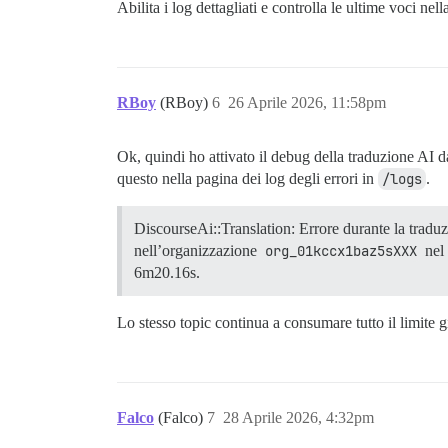
Abilita i log dettagliati e controlla le ultime voci nel
RBoy
(RBoy)
6
26 Aprile 2026, 11:58pm
Ok, quindi ho attivato il debug della traduzione AI d
questo nella pagina dei log degli errori in
/logs
.
DiscourseAi::Translation: Errore durante la tradu
nell’organizzazione
org_01kccx1baz5sXXX
nel 
6m20.16s.
Lo stesso topic continua a consumare tutto il limite 
Falco
(Falco)
7
28 Aprile 2026, 4:32pm