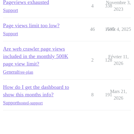
Pageviews exhausted
Novembre 3,
4
338
2023
Support
Page views limit too low?
46
1595
Août 4, 2025
Support
Are web crawler page views
included in the monthly 500K
Février 11,
2
128
page view limit?
2026
General
free-plan
How do I get the dashboard to
Mars 21,
show this months info?
8
191
2026
Support
hosted-support