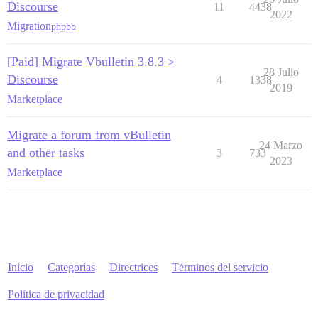
Discourse
11
4438
2022
Migration
phpbb
[Paid] Migrate Vbulletin 3.8.3 >
28 Julio
Discourse
4
1338
2019
Marketplace
Migrate a forum from vBulletin
24 Marzo
and other tasks
3
733
2023
Marketplace
Inicio
Categorías
Directrices
Términos del servicio
Política de privacidad