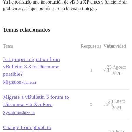
Ya he realizado una importación de vB 3 a XF antes y funcionó sin
problemas, así que podría ser una buena estrategia.
Temas relacionados
Tema
Respuestas
Vistas
Actividad
Is a proper migration from
vBulletin 3.8 to Discourse
23 Agosto
3
918
possible?
2020
Migration
vbulletin
Migrate a vBulletin 3 forum to
28 Enero
Discourse via XenForo
0
2544
2021
Sysadmins
how-to
Change from phpbb to
25 Julio