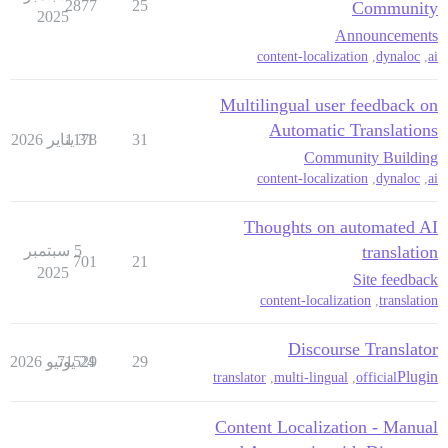
2877
25
Community
2025
Announcements
content-localization
,
dynaloc
,
ai
Multilingual user feedback on
Automatic Translations
31
31 يناير 2026
1178
Community Building
content-localization
,
dynaloc
,
ai
Thoughts on automated AI
translation
5 سبتمبر
701
21
2025
Site feedback
content-localization
,
translation
Discourse Translator
29
24 يونيو 2026
71529
Plugin
translator
,
multi-lingual
,
official
Content Localization - Manual