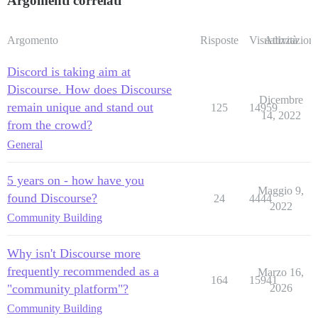
Argomenti correlati
Argomento
Risposte
Visualizzazioni
Attività
Discord is taking aim at
Discourse. How does Discourse
Dicembre
remain unique and stand out
125
14959
14, 2022
from the crowd?
General
5 years on - how have you
Maggio 9,
found Discourse?
24
4444
2022
Community Building
Why isn't Discourse more
frequently recommended as a
Marzo 16,
164
15941
"community platform"?
2026
Community Building