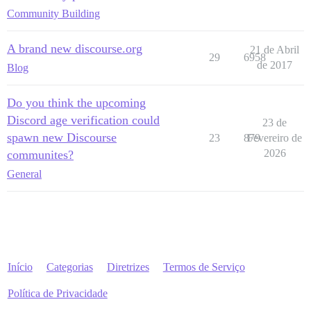
Community Building
A brand new discourse.org
21 de Abril
29
6958
de 2017
Blog
Do you think the upcoming
Discord age verification could
23 de
spawn new Discourse
23
879
Fevereiro de
2026
communites?
General
Início
Categorias
Diretrizes
Termos de Serviço
Política de Privacidade