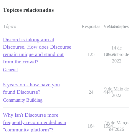
Tópicos relacionados
Tópico
Respostas
Visualizações
Atividade
Discord is taking aim at
Discourse. How does Discourse
14 de
remain unique and stand out
125
14959
Dezembro de
2022
from the crowd?
General
5 years on - how have you
9 de Maio de
found Discourse?
24
4444
2022
Community Building
Why isn't Discourse more
frequently recommended as a
16 de Março
164
15941
"community platform"?
de 2026