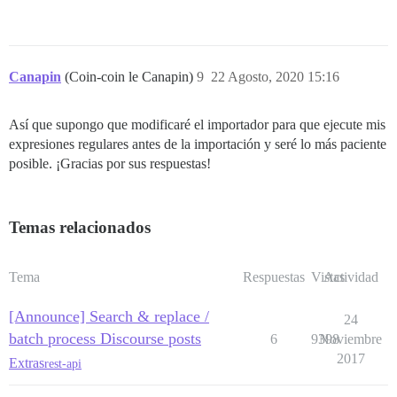
Canapin
(Coin-coin le Canapin)
9
22 Agosto, 2020 15:16
Así que supongo que modificaré el importador para que ejecute mis
expresiones regulares antes de la importación y seré lo más paciente
posible. ¡Gracias por sus respuestas!
Temas relacionados
Tema
Respuestas
Vistas
Actividad
[Announce] Search & replace /
24
batch process Discourse posts
6
9398
Noviembre
2017
Extras
rest-api