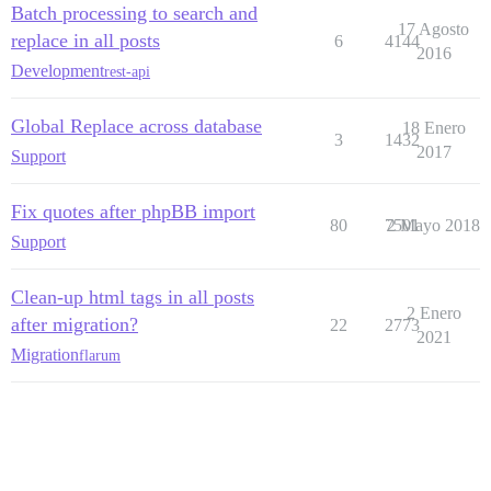
Batch processing to search and
17 Agosto
replace in all posts
6
4144
2016
Development
rest-api
Global Replace across database
18 Enero
3
1432
2017
Support
Fix quotes after phpBB import
80
7501
2 Mayo 2018
Support
Clean-up html tags in all posts
2 Enero
after migration?
22
2773
2021
Migration
flarum