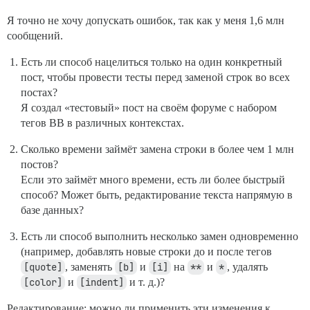
Я точно не хочу допускать ошибок, так как у меня 1,6 млн
сообщений.
Есть ли способ нацелиться только на один конкретный
пост, чтобы провести тесты перед заменой строк во всех
постах?
Я создал «тестовый» пост на своём форуме с набором
тегов BB в различных контекстах.
Сколько времени займёт замена строки в более чем 1 млн
постов?
Если это займёт много времени, есть ли более быстрый
способ? Может быть, редактирование текста напрямую в
базе данных?
Есть ли способ выполнить несколько замен одновременно
(например, добавлять новые строки до и после тегов
[quote]
, заменять
[b]
и
[i]
на
**
и
*
, удалять
[color]
и
[indent]
и т. д.)?
Редактирование: можно ли применить эти изменения к