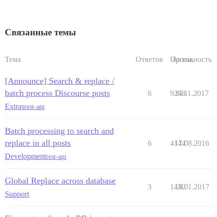
Связанные темы
Тема
Ответов
Просм.
Активность
[Announce] Search & replace /
batch process Discourse posts
6
9398
24.11.2017
Extras
rest-api
Batch processing to search and
replace in all posts
6
4144
17.08.2016
Development
rest-api
Global Replace across database
3
1430
18.01.2017
Support