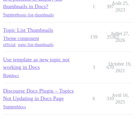
Août 25,
thumbnails in Docs?
1
397
2023
Support
topic-list-thumbnails
Topic List Thumbnails
Juillet 27,
159
35363
Theme component
2026
official
,
topic-list-thumbnails
Use template as new topic not
Octobre 19,
working in Docs
3
670
2021
Bug
docs
Discourse Docs Plugin – Topics
Avril 16,
Not Updating in Docs Page
6
310
2025
Support
docs