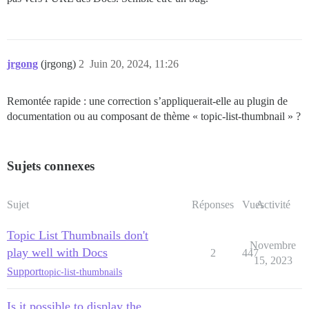
jrgong
(jrgong)
2
Juin 20, 2024, 11:26
Remontée rapide : une correction s’appliquerait-elle au plugin de
documentation ou au composant de thème « topic-list-thumbnail » ?
Sujets connexes
Sujet
Réponses
Vues
Activité
Topic List Thumbnails don't
Novembre
play well with Docs
2
447
15, 2023
Support
topic-list-thumbnails
Is it possible to display the