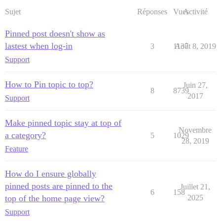
Sujet
Réponses
Vues
Activité
Pinned post doesn't show as
lastest when log-in
3
1137
Août 8, 2019
Support
How to Pin topic to top?
Juin 27,
8
8739
2017
Support
Make pinned topic stay at top of
Novembre
a category?
5
1029
28, 2019
Feature
How do I ensure globally
pinned posts are pinned to the
Juillet 21,
6
158
top of the home page view?
2025
Support