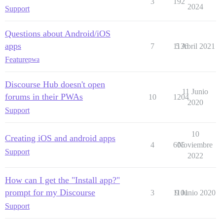
3
192
2024
Support
Questions about Android/iOS
apps
7
1136
5 Abril 2021
Feature
pwa
Discourse Hub doesn't open
11 Junio
forums in their PWAs
10
1204
2020
Support
10
Creating iOS and android apps
4
605
Noviembre
Support
2022
How can I get the "Install app?"
prompt for my Discourse
3
1101
9 Junio 2020
Support