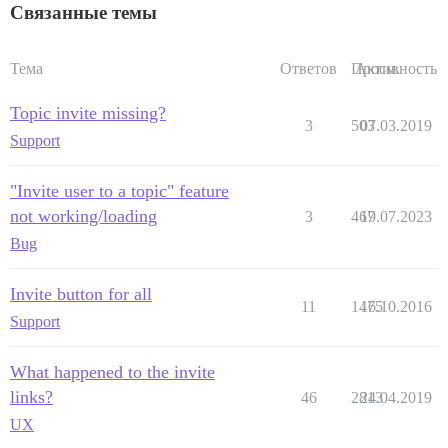
Связанные темы
Тема
Ответов
Просм.
Активность
Topic invite missing?
3
503
07.03.2019
Support
"Invite user to a topic" feature
not working/loading
3
467
19.07.2023
Bug
Invite button for all
11
1475
16.10.2016
Support
What happened to the invite
links?
46
2813
24.04.2019
UX