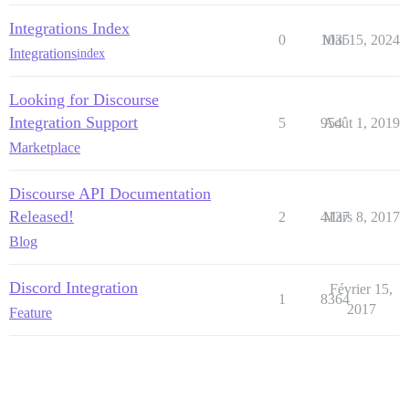
Integrations Index
0
1035
Mai 15, 2024
Integrations
index
Looking for Discourse
Integration Support
5
954
Août 1, 2019
Marketplace
Discourse API Documentation
Released!
2
4137
Mars 8, 2017
Blog
Discord Integration
Février 15,
1
8364
2017
Feature