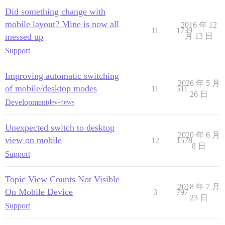
Did something change with
mobile layout? Mine is now all
2016 年 12
11
1739
messed up
月 13 日
Support
Improving automatic switching
2026 年 5 月
of mobile/desktop modes
11
511
26 日
Development
dev-news
Unexpected switch to desktop
2020 年 6 月
view on mobile
12
1578
8 日
Support
Topic View Counts Not Visible
2018 年 7 月
On Mobile Device
3
797
23 日
Support