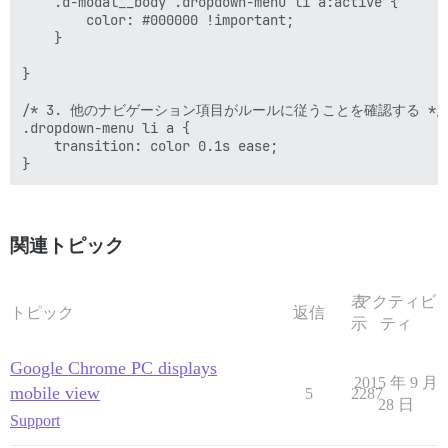
    .d-modal__body .dropdown-menu li a:active {

        color: #000000 !important;

    }

}

/* 3. 他のナビゲーション項目がルールに従うことを確認する */

.dropdown-menu li a {

    transition: color 0.1s ease;

関連トピック
表
アクティビ
トピック
返信
示
ティ
Google Chrome PC displays
2015 年 9 月
mobile view
5
2287
28 日
Support