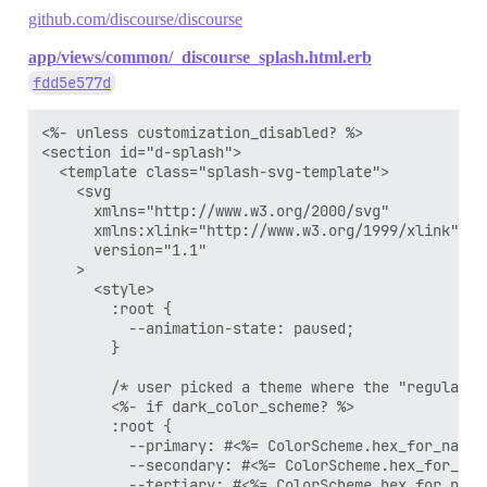
github.com/discourse/discourse
app/views/common/_discourse_splash.html.erb
fdd5e577d
<%- unless customization_disabled? %>

<section id="d-splash">

  <template class="splash-svg-template">

    <svg

      xmlns="http://www.w3.org/2000/svg"

      xmlns:xlink="http://www.w3.org/1999/xlink"

      version="1.1"

    >

      <style>

        :root {

          --animation-state: paused;

        }

        /* user picked a theme where the "regular" s
        <%- if dark_color_scheme? %>

        :root {

          --primary: #<%= ColorScheme.hex_for_name(
          --secondary: #<%= ColorScheme.hex_for_nam
          --tertiary: #<%= ColorScheme.hex_for_name