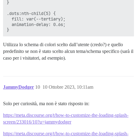
}

.dots:nth-child(5) {

  fill: var(--tertiary);

  animation-delay: 0.6s;

Utilizza lo schema di colori scelto dall’utente (credo?) e quello
predefinito se non è stato scelto alcun tema/schema specifico (sarà il
caso per i visitatori, ad esempio).
JammyDodger
10
10 Ottobre 2023, 10:11am
Solo per curiosità, ma non è stato risposto in:
https://meta.discourse.org/t/how-to-customize-the-loading-splash-
screen/233016/10?u=jammydodger
https://meta.discourse.org/t/how-to-customize-the-loading-splash-