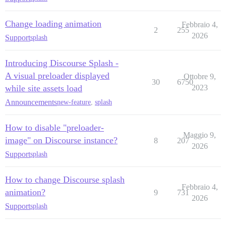
Change loading animation
Febbraio 4,
2
255
2026
Support
splash
Introducing Discourse Splash -
A visual preloader displayed
Ottobre 9,
30
6750
while site assets load
2023
Announcements
new-feature
,
splash
How to disable "preloader-
Maggio 9,
image" on Discourse instance?
8
207
2026
Support
splash
How to change Discourse splash
Febbraio 4,
animation?
9
731
2026
Support
splash