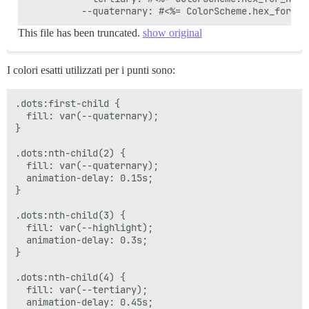
This file has been truncated.
show original
I colori esatti utilizzati per i punti sono:
.dots:first-child {

  fill: var(--quaternary);

}

.dots:nth-child(2) {

  fill: var(--quaternary);

  animation-delay: 0.15s;

}

.dots:nth-child(3) {

  fill: var(--highlight);

  animation-delay: 0.3s;

}

.dots:nth-child(4) {

  fill: var(--tertiary);

  animation-delay: 0.45s;
