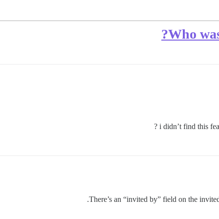
Who was 
i didn’t find this f
There’s an “invited by” field on the invited