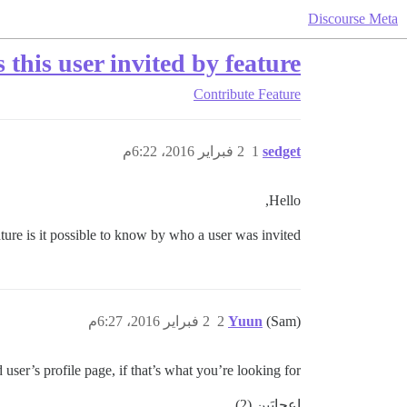
Discourse Meta
this user invited by feature?
Contribute
Feature
sedget
1
2 فبراير 2016، 6:22م
Hello,
eature is it possible to know by who a user was invited ?
(Sam)
Yuun
2
2 فبراير 2016، 6:27م
 user’s profile page, if that’s what you’re looking for.
إعجابَين (2)