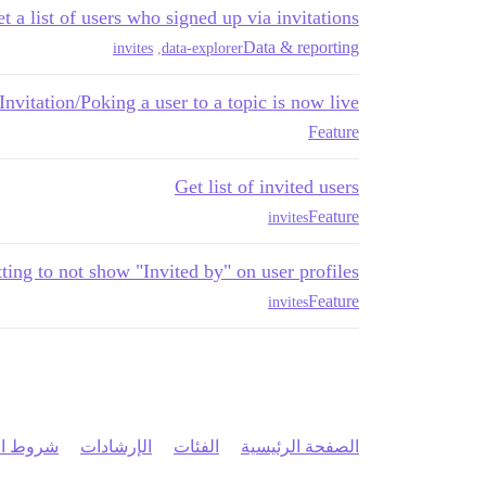
t a list of users who signed up via invitations
Data & reporting
invites
,
data-explorer
Invitation/Poking a user to a topic is now live!
Feature
Get list of invited users
Feature
invites
tting to not show "Invited by" on user profiles
Feature
invites
الصفحة الرئيسية
الفئات
الإرشادات
شروط ال