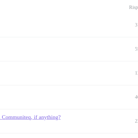
Risp
3
5
1
4
n Communiteq, if anything?
2