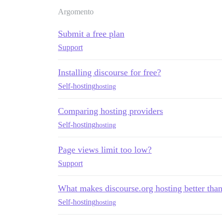
Argomento
Submit a free plan
Support
Installing discourse for free?
Self-hosting
hosting
Comparing hosting providers
Self-hosting
hosting
Page views limit too low?
Support
What makes discourse.org hosting better tha
Self-hosting
hosting