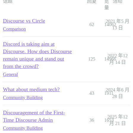
话题
回复
览
活动
量
Discourse vs Circle
2021 年5 月
62
14062
13 日
Comparison
Discord is taking aim at
Discourse. How does Discourse
2022 年12
remain unique and stand out
125
14966
月 14 日
from the crowd?
General
What about medium tech?
2024 年6 月
43
1911
28 日
Community Building
Discouragement of the First-
2025 年12
Time Discourse Admin
36
1653
月 21 日
Community Building