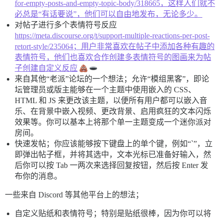
for-empty-posts-and-empty-topic-body/318665，这样人们就不
必总是“有话要说”，他们可以自由地发布，无论多少。
对帖子进行多个表情符号反应
https://meta.discourse.org/t/support-multiple-reactions-per-post-
retort-style/235064；用户非常喜欢在帖子中添加各种有趣的
表情符号，他们也喜欢合作创建多表情符号的图画来为帖
子创建自定义反应
来自其他“老派”论坛的一个想法；允许“模组黑客”，即论
坛管理员或版主能够在一个主题中使用嵌入的 CSS、
HTML 和 JS 来更改该主题，以便所有用户都可以嵌入音
乐、在背景中嵌入视频、更改背景、启用疯狂的文本闪烁
效果等。你可以基本上将那个单一主题变成一个迷你派对
房间。
快速发帖；你应该能够按下键盘上的单个键，例如“`”，立
即弹出帖子框，并将其选中，文本光标已准备好输入，然
后你可以按 Tab 一两次来选择回复按钮，然后按 Enter 发
布你的消息。
一些来自 Discord 等其他平台上的想法；
自定义贴纸和表情符号；特别是贴纸很棒，因为你可以将