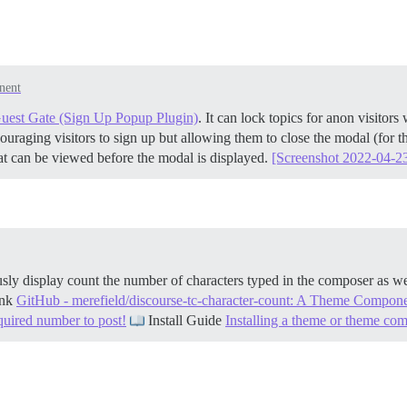
nent
uest Gate (Sign Up Popup Plugin)
. It can lock topics for anon visito
raging visitors to sign up but allowing them to close the modal (for thi
at can be viewed before the modal is displayed.
[Screenshot 2022-04-23
isplay count the number of characters typed in the composer as well
ink
GitHub - merefield/discourse-tc-character-count: A Theme Compone
equired number to post!
Install Guide
Installing a theme or theme c