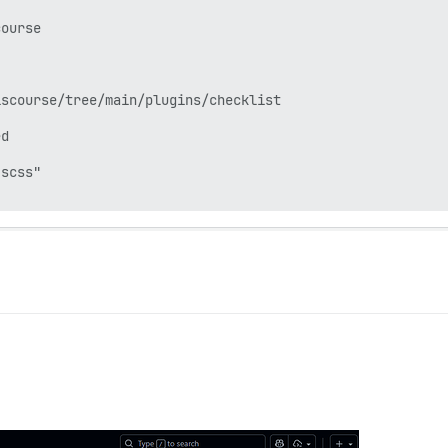
ourse

scourse/tree/main/plugins/checklist

d

scss"
