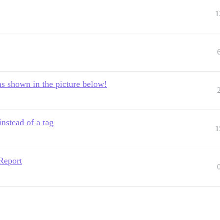
1
s shown in the picture below!
nstead of a tag
1
Report