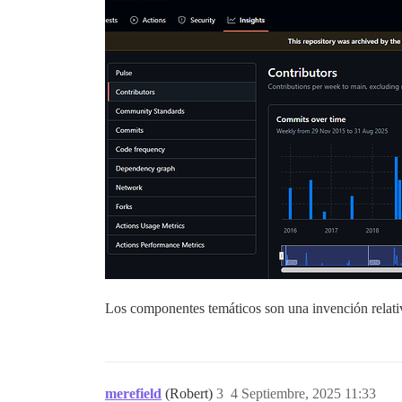
Los componentes temáticos son una invención rela
merefield
(Robert)
3
4 Septiembre, 2025 11:33