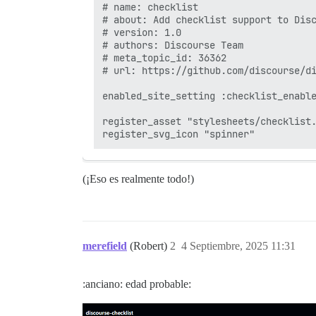
# name: checklist

# about: Add checklist support to Disc
# version: 1.0

# authors: Discourse Team

# meta_topic_id: 36362

# url: https://github.com/discourse/di
enabled_site_setting :checklist_enable
register_asset "stylesheets/checklist.
(¡Eso es realmente todo!)
merefield
(Robert)
2
4 Septiembre, 2025 11:31
:anciano: edad probable: