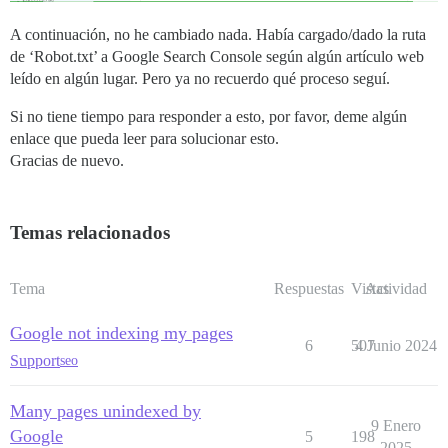
A continuación, no he cambiado nada. Había cargado/dado la ruta
de ‘Robot.txt’ a Google Search Console según algún artículo web
leído en algún lugar. Pero ya no recuerdo qué proceso seguí.
Si no tiene tiempo para responder a esto, por favor, deme algún
enlace que pueda leer para solucionar esto.
Gracias de nuevo.
Temas relacionados
Tema
Respuestas
Vistas
Actividad
Google not indexing my pages
6
507
4 Junio 2024
Support
seo
Many pages unindexed by
9 Enero
Google
5
198
2025