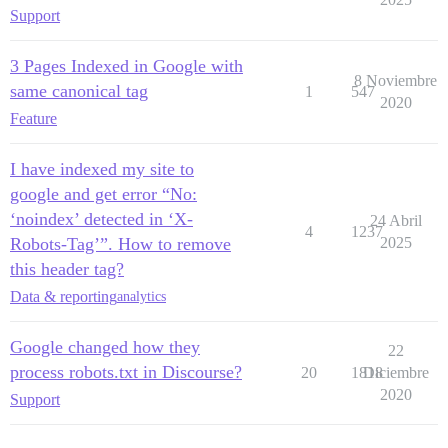
Support
3 Pages Indexed in Google with
8 Noviembre
same canonical tag
1
547
2020
Feature
I have indexed my site to
google and get error “No:
‘noindex’ detected in ‘X-
24 Abril
4
1237
Robots-Tag’”. How to remove
2025
this header tag?
Data & reporting
analytics
Google changed how they
22
process robots.txt in Discourse?
20
1818
Diciembre
2020
Support