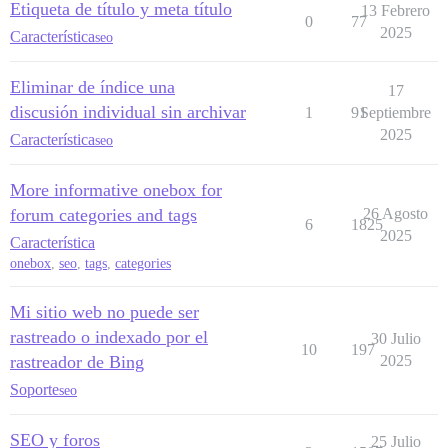
Etiqueta de título y meta título
13 Febrero
0
77
2025
Característica
seo
Eliminar de índice una
17
discusión individual sin archivar
1
91
Septiembre
2025
Característica
seo
More informative onebox for
forum categories and tags
26 Agosto
6
1825
2025
Característica
onebox
,
seo
,
tags
,
categories
Mi sitio web no puede ser
rastreado o indexado por el
30 Julio
10
197
rastreador de Bing
2025
Soporte
seo
SEO y foros
25 Julio