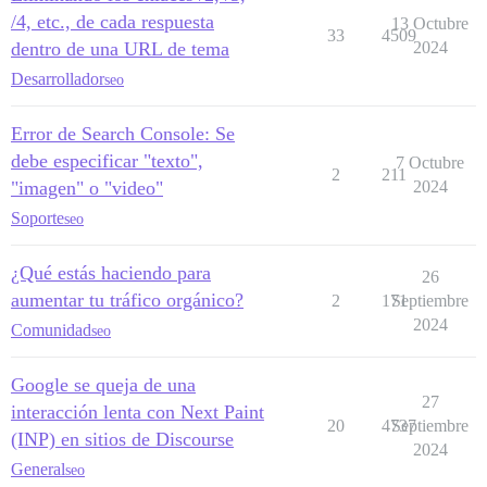
/4, etc., de cada respuesta
13 Octubre
33
4509
dentro de una URL de tema
2024
Desarrollador
seo
Error de Search Console: Se
debe especificar "texto",
7 Octubre
2
211
"imagen" o "video"
2024
Soporte
seo
¿Qué estás haciendo para
26
aumentar tu tráfico orgánico?
2
171
Septiembre
2024
Comunidad
seo
Google se queja de una
27
interacción lenta con Next Paint
20
4737
Septiembre
(INP) en sitios de Discourse
2024
General
seo