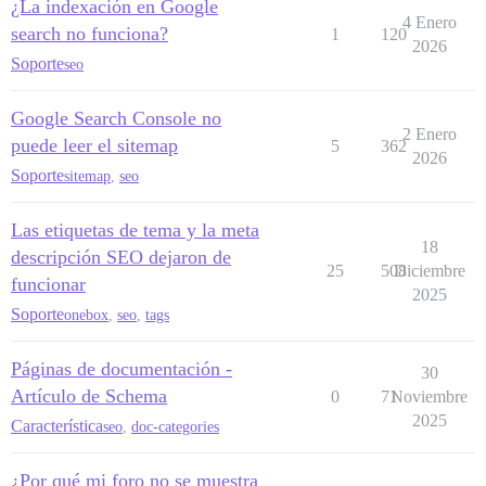
¿La indexación en Google
4 Enero
search no funciona?
1
120
2026
Soporte
seo
Google Search Console no
2 Enero
puede leer el sitemap
5
362
2026
Soporte
sitemap
,
seo
Las etiquetas de tema y la meta
18
descripción SEO dejaron de
25
508
Diciembre
funcionar
2025
Soporte
onebox
,
seo
,
tags
Páginas de documentación -
30
Artículo de Schema
0
71
Noviembre
2025
Característica
seo
,
doc-categories
¿Por qué mi foro no se muestra