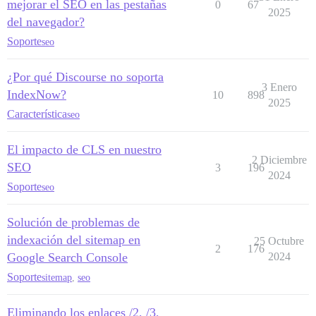
mejorar el SEO en las pestañas
0
67
2025
del navegador?
Soporte
seo
¿Por qué Discourse no soporta
3 Enero
IndexNow?
10
898
2025
Característica
seo
El impacto de CLS en nuestro
2 Diciembre
SEO
3
196
2024
Soporte
seo
Solución de problemas de
indexación del sitemap en
25 Octubre
2
176
Google Search Console
2024
Soporte
sitemap
,
seo
Eliminando los enlaces /2, /3,