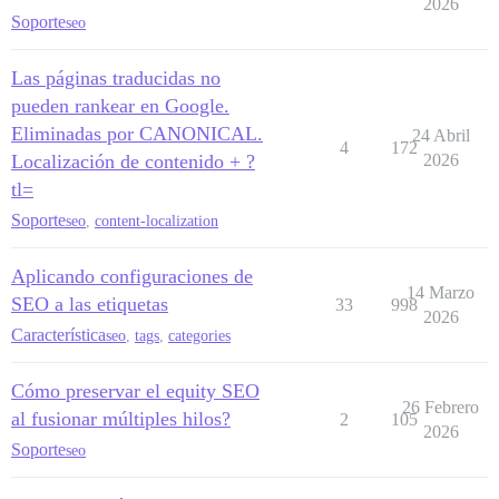
2026
Soporte
seo
Las páginas traducidas no
pueden rankear en Google.
Eliminadas por CANONICAL.
24 Abril
4
172
Localización de contenido + ?
2026
tl=
Soporte
seo
,
content-localization
Aplicando configuraciones de
14 Marzo
SEO a las etiquetas
33
998
2026
Característica
seo
,
tags
,
categories
Cómo preservar el equity SEO
26 Febrero
al fusionar múltiples hilos?
2
105
2026
Soporte
seo