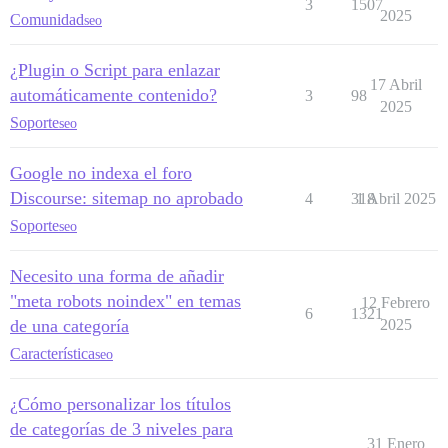
3
1507
2025
Comunidad
seo
¿Plugin o Script para enlazar
17 Abril
automáticamente contenido?
3
98
2025
Soporte
seo
Google no indexa el foro
Discourse: sitemap no aprobado
4
318
1 Abril 2025
Soporte
seo
Necesito una forma de añadir
"meta robots noindex" en temas
12 Febrero
6
1321
de una categoría
2025
Característica
seo
¿Cómo personalizar los títulos
de categorías de 3 niveles para
31 Enero