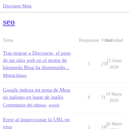
Discourse Meta
seo
Tema
Respuestas
Vistas
Actividad
Tras migrar a Discourse, el peso
de mi sitio web en el motor de
15 Junio
5
259
búsqueda Bing ha disminuido...
2026
Migración
seo
Google indexa mi tema de Meta
19 Mayo
en italiano en lugar de inglés
0
51
2026
Comentarios del sitio
seo
,
google
Error al inspeccionar la URL en
16 Mayo
vivo
2
147