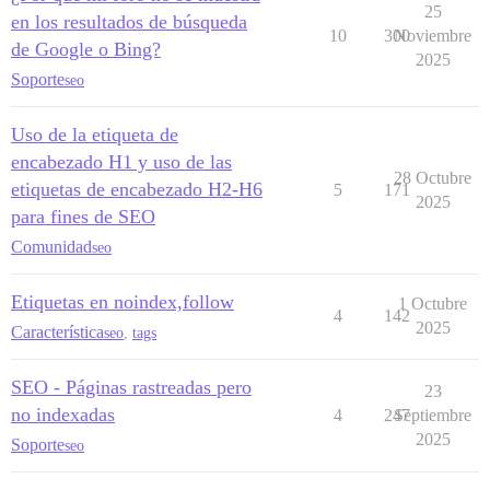
25
en los resultados de búsqueda
10
300
Noviembre
de Google o Bing?
2025
Soporte
seo
Uso de la etiqueta de
encabezado H1 y uso de las
28 Octubre
etiquetas de encabezado H2-H6
5
171
2025
para fines de SEO
Comunidad
seo
Etiquetas en noindex,follow
1 Octubre
4
142
2025
Característica
seo
,
tags
SEO - Páginas rastreadas pero
23
no indexadas
4
247
Septiembre
2025
Soporte
seo