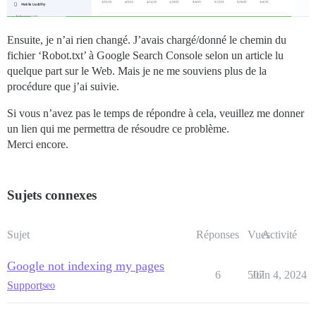
Ensuite, je n’ai rien changé. J’avais chargé/donné le chemin du
fichier ‘Robot.txt’ à Google Search Console selon un article lu
quelque part sur le Web. Mais je ne me souviens plus de la
procédure que j’ai suivie.
Si vous n’avez pas le temps de répondre à cela, veuillez me donner
un lien qui me permettra de résoudre ce problème.
Merci encore.
Sujets connexes
Sujet
Réponses
Vues
Activité
Google not indexing my pages
6
507
Juin 4, 2024
Support
seo