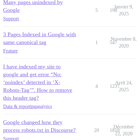
Many pages unindexed by
Janvier 9,
Google
5
198
2025
Support
3 Pages Indexed in Google with
Novembre 8,
same canonical tag
1
547
2020
Feature
I have indexed my site to
google and get error “No:
‘noindex’ detected in ‘X-
Avril 24,
4
1237
Robots-Tag’”. How to remove
2025
this header tag?
Data & reporting
analytics
Google changed how they
Décembre
process robots.txt in Discourse?
20
1818
22, 2020
Support