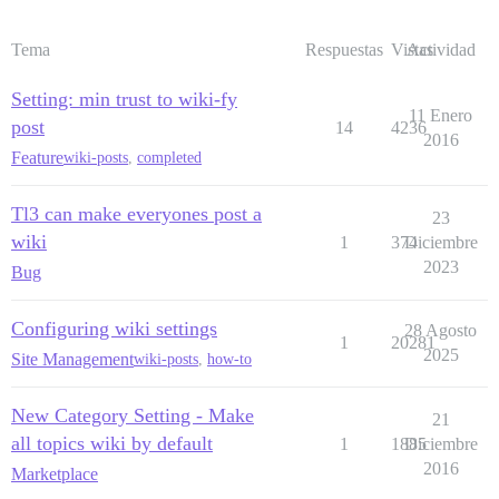
Tema
Respuestas
Vistas
Actividad
Setting: min trust to wiki-fy
11 Enero
post
14
4236
2016
Feature
wiki-posts
,
completed
Tl3 can make everyones post a
23
wiki
1
374
Diciembre
2023
Bug
Configuring wiki settings
28 Agosto
1
20281
2025
Site Management
wiki-posts
,
how-to
New Category Setting - Make
21
all topics wiki by default
1
1885
Diciembre
2016
Marketplace