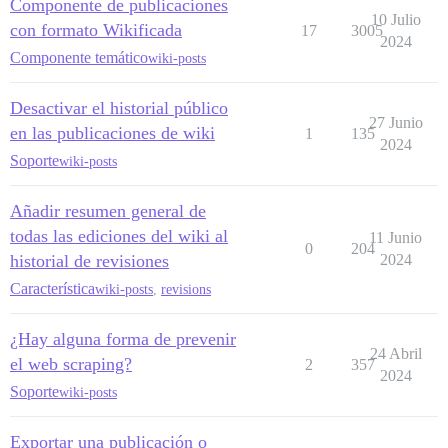
Componente de publicaciones
10 Julio
con formato Wikificada
17
3005
2024
Componente temático
wiki-posts
Desactivar el historial público
27 Junio
en las publicaciones de wiki
1
135
2024
Soporte
wiki-posts
Añadir resumen general de
todas las ediciones del wiki al
11 Junio
0
204
historial de revisiones
2024
Característica
wiki-posts
,
revisions
¿Hay alguna forma de prevenir
24 Abril
el web scraping?
2
357
2024
Soporte
wiki-posts
Exportar una publicación o