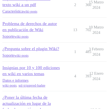
15 Marzo
texto wiki a un pdf
2
360
2024
Característica
wiki-posts
Problema de derechos de autor
10 Marzo
en publicación de Wiki
13
702
2024
Soporte
wiki-posts
¿Pregunta sobre el plugin Wiki?
3 Febrero
1
485
2024
Soporte
wiki-posts
Insignias por 10 y 100 ediciones
en wiki en varios temas
12 Enero
4
393
2024
Datos e informes
wiki-posts
,
sql-triggered-badge
¿Poner la última fecha de
actualización en lugar de la