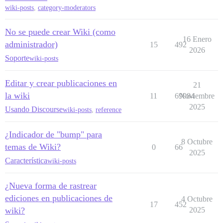
wiki-posts
,
category-moderators
No se puede crear Wiki (como
16 Enero
administrador)
15
492
2026
Soporte
wiki-posts
Editar y crear publicaciones en
21
la wiki
11
69984
Noviembre
2025
Usando Discourse
wiki-posts
,
reference
¿Indicador de "bump" para
8 Octubre
temas de Wiki?
0
66
2025
Característica
wiki-posts
¿Nueva forma de rastrear
ediciones en publicaciones de
4 Octubre
17
452
wiki?
2025