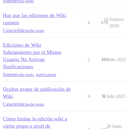
Soporte
wiki-posts
Haz que las ediciones de Wiki
20 Febrero
cuenten
6
878
2018
Característica
wiki-posts
Ediciones de Wiki
Subsiguientes por el Mismo
Usuario No Activan
2
100
11 Julio 2025
Notificaciones
Soporte
wiki-posts
,
notifications
Ocultar avatar de publicación de
Wiki
0
76
8 Julio 2025
Característica
wiki-posts
Cómo limitar la edición wiki a
cierto grupo o nivel de
28 Junio