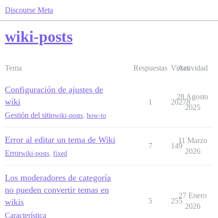
Discourse Meta
wiki-posts
Tema
Respuestas
Vistas
Actividad
Configuración de ajustes de
28 Agosto
wiki
1
20278
2025
Gestión del sitio
wiki-posts
,
how-to
Error al editar un tema de Wiki
11 Marzo
7
149
2026
Error
wiki-posts
,
fixed
Los moderadores de categoría
no pueden convertir temas en
27 Enero
5
255
wikis
2026
Característica