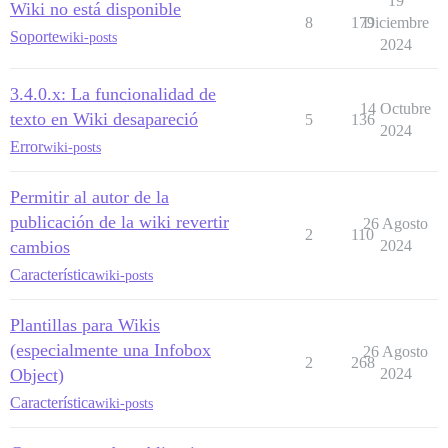
19
Wiki no está disponible
8
179
Diciembre
Soporte
wiki-posts
2024
3.4.0.x: La funcionalidad de
14 Octubre
texto en Wiki desapareció
5
136
2024
Error
wiki-posts
Permitir al autor de la
publicación de la wiki revertir
26 Agosto
2
110
cambios
2024
Característica
wiki-posts
Plantillas para Wikis
(especialmente una Infobox
26 Agosto
2
268
Object)
2024
Característica
wiki-posts