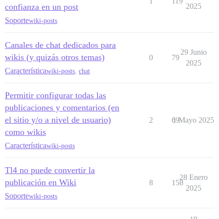
1
119
confianza en un post
2025
Soporte
wiki-posts
Canales de chat dedicados para
29 Junio
wikis (y quizás otros temas)
0
79
2025
Característica
wiki-posts
,
chat
Permitir configurar todas las
publicaciones y comentarios (en
el sitio y/o a nivel de usuario)
2
69
1 Mayo 2025
como wikis
Característica
wiki-posts
Tl4 no puede convertir la
28 Enero
publicación en Wiki
8
158
2025
Soporte
wiki-posts