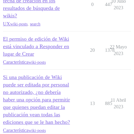
fecha de creación en los
10 Julio
0
447
resultados de búsqueda de
2023
wikis?
UX
wiki-posts
,
search
El permiso de edición de Wiki
está vinculado a Responder en
22 Mayo
20
1378
lugar de Crear
2023
Característica
wiki-posts
Si una publicación de Wiki
puede ser editada por personal
no autorizado, ¿no debería
haber una opción para permitir
11 Abril
13
885
que quienes puedan editar la
2023
publicación vean todas las
ediciones que se le han hecho?
Característica
wiki-posts