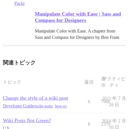
Packt
Manipulate Color with Ease | Sass and
Compass for Designers
Manipulate Color with Ease. A chapter from
Sass and Compass for Designers by Ben Frain
関連トピック
表
アクティビ
トピック
返信
示
ティ
Change the style of a wiki post
2021 年 7 月
6
7900
28 日
Developer Guides
wiki-posts
,
how-to
Wiki Posts Not Green?
2016 年 2 月
8
2370
10 日
UX