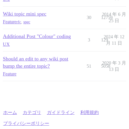
Wiki topic mini spec
2014 年 6 月
30
12759
25 日
Feature
rfc
,
spec
Additional Post "Colour" coding
2024 年 12
3
129
月 11 日
UX
Should an edit to any wiki post
2020 年 3 月
bump the entire topic?
51
5058
13 日
Feature
ホーム
カテゴリ
ガイドライン
利用規約
プライバシーポリシー