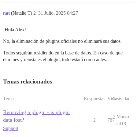
nat
(Natalie T)
2
31 Julio, 2025 04:27
¡Hola Alex!
No, la eliminación de plugins oficiales no eliminará sus datos.
Todos seguirán residiendo en la base de datos. En caso de que
elimines y reinstales el plugin, todo estará como antes.
Temas relacionados
Tema
Respuestas
Vistas
Actividad
Removing a plugin - is plugin
7 Marzo
data lost?
2
787
2018
Support