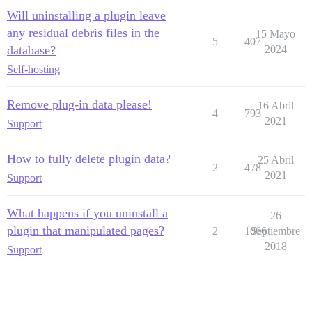
Will uninstalling a plugin leave
any residual debris files in the
15 Mayo
5
407
database?
2024
Self-hosting
Remove plug-in data please!
16 Abril
4
793
2021
Support
How to fully delete plugin data?
25 Abril
2
478
2021
Support
What happens if you uninstall a
26
plugin that manipulated pages?
2
1066
Septiembre
2018
Support