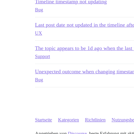
Timeline timestamp not updating
Bug
Last post date not updated in the timeline aft
UX
The topic appears to be 1d ago when the las
Support
Unexpected outcome when changing timestam
Bug
Startseite
Kategorien
Richtlinien
Nutzungsb
Angetrieben von
Discourse
, beste Erfahrung mit akt