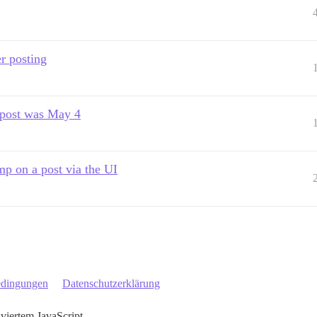
er posting
t post was May 4
p on a post via the UI
edingungen
Datenschutzerklärung
iviertem JavaScript