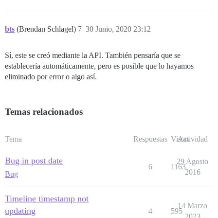
bts
(Brendan Schlagel)
7
30 Junio, 2020 23:12
Sí, este se creó mediante la API. También pensaría que se
establecería automáticamente, pero es posible que lo hayamos
eliminado por error o algo así.
Temas relacionados
Tema
Respuestas
Vistas
Actividad
Bug in post date
29 Agosto
6
1163
2016
Bug
Timeline timestamp not
14 Marzo
updating
4
595
2023