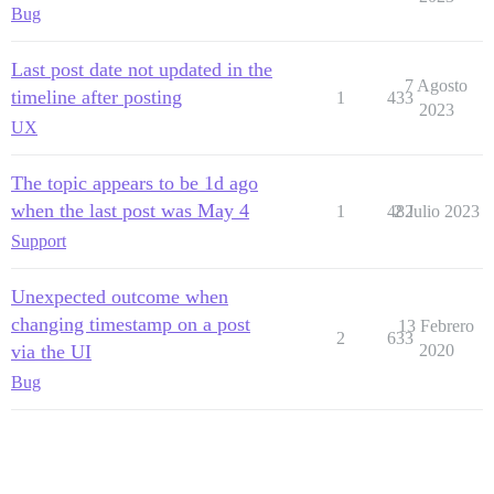
Bug
Last post date not updated in the
7 Agosto
timeline after posting
1
433
2023
UX
The topic appears to be 1d ago
when the last post was May 4
1
482
2 Julio 2023
Support
Unexpected outcome when
changing timestamp on a post
13 Febrero
2
633
via the UI
2020
Bug