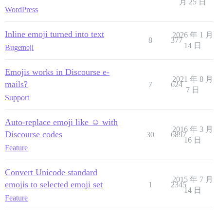
月 25 日
WordPress
Inline emoji turned into text
2026 年 1 月
8
377
14 日
Bug
emoji
Emojis works in Discourse e-
2021 年 8 月
mails?
7
624
7 日
Support
Auto-replace emoji like ☺ with
2016 年 3 月
Discourse codes
30
6897
16 日
Feature
Convert Unicode standard
2015 年 7 月
emojis to selected emoji set
1
2345
14 日
Feature