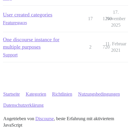
17.
User created categories
17
1290
November
Feature
spaces
2025
One discourse instance for
11. Februar
multiple purposes
2
720
2021
Support
Startseite
Kategorien
Richtlinien
Nutzungsbedingungen
Datenschutzerklärung
Angetrieben von
Discourse
, beste Erfahrung mit aktiviertem
JavaScript