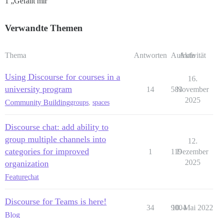
1 „Gefällt mir“
Verwandte Themen
Thema
Antworten
Aufrufe
Aktivität
Using Discourse for courses in a
16.
university program
14
583
November
2025
Community Building
groups
,
spaces
Discourse chat: add ability to
group multiple channels into
12.
categories for improved
1
119
Dezember
2025
organization
Feature
chat
Discourse for Teams is here!
34
9004
10. Mai 2022
Blog